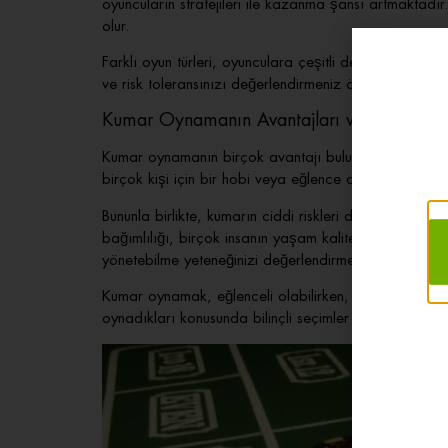
oyuncuların stratejileri ile kazanma şansı artmaktadı
olur.
Farklı oyun türleri, oyunculara çeşitli deneyimler suna
ve risk toleransınızı değerlendirmeniz önemlidir. Oyunc
Kumar Oynamanın Avantajları ve Riskleri
Kumar oynamanın birçok avantajı bulunmaktadır. Eğlenc
birçok kişi için bir hobi veya eğlence aracı haline gel
Bununla birlikte, kumarın ciddi riskleri de bulunmakt
bağımlılığı, birçok insanın yaşam kalitesini olumsuz 
yönetebilme yeteneğinizi değerlendirmeniz gerekmekte
Kumar oynamak, eğlenceli olabilirken, aynı zamanda d
oynadıkları konusunda bilinçli seçimler yapmaları ön