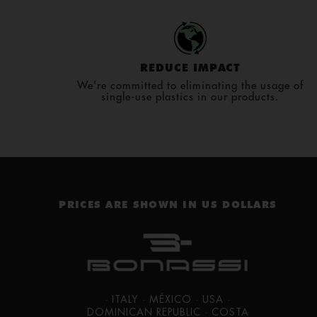
REDUCE IMPACT
We're committed to eliminating the usage of
single-use plastics in our products.
PRICES ARE SHOWN IN US DOLLARS
· ITALY · MÉXICO · USA ·
DOMINICAN REPUBLIC · COSTA