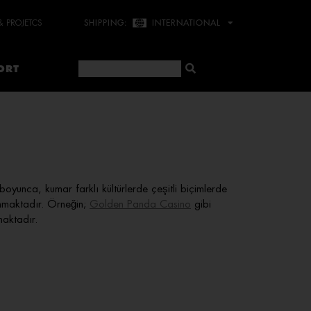
& PROJETCS
SHIPPING:
INTERNATIONAL
ORT
yunca, kumar farklı kültürlerde çeşitli biçimlerde
anmaktadır. Örneğin;
Golden Panda Casino
gibi
maktadır.