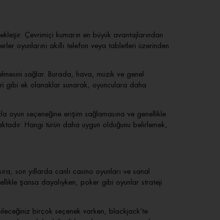
ekleşir. Çevrimiçi kumarın en büyük avantajlarından
ler oyunlarını akıllı telefon veya tabletleri üzerinden
gelmesini sağlar. Burada, hava, müzik ve genel
leri gibi ek olanaklar sunarak, oyunculara daha
zla oyun seçeneğine erişim sağlamasına ve genellikle
ktadır. Hangi türün daha uygun olduğunu belirlemek,
sıra, son yıllarda canlı casino oyunları ve sanal
nellikle şansa dayalıyken, poker gibi oyunlar strateji
bileceğiniz birçok seçenek varken, blackjack’te