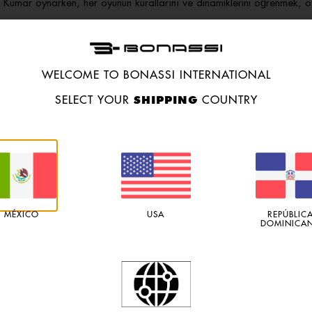
r. Kumar oynarken, her oyunun kurallarını ve dinamiklerini öğrenmek, o
rak, her türlü tercih ve beklentiye hitap eder. Bu nedenle, hangi oyunu
ular, tercih ettikleri oyun türlerini deneyimledikçe, hangi oyunların ke
WELCOME TO BONASSI INTERNATIONAL
SHIPPING
SELECT YOUR
COUNTRY
eli bir aktivite olması, stresi azaltması ve sosyal bir deneyim sunma
miştir. Ayrıca, doğru stratejilerle ve bilinçli bir şekilde oynandığında
adır. Özellikle kontrolsüz bir şekilde kumar oynamak, maddi kayıplara
etkileyen bir durumdur. Bu nedenle, kumar oynamaya başlamadan önce k
dir.
ikkatli ve sorumlu bir yaklaşım gerektirmektedir. Bu nedenle, oyuncu
MÉXICO
USA
REPÚBLIC
emlidir. Kumar oynamayı, eğlence amacıyla yapmak, riskleri azaltmak i
DOMINICA