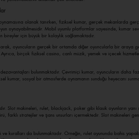
lar
 oynamasına olanak tanırken, fiziksel kumar, gerçek mekanlarda gerç
 oyun oynayabilmesidir. Mobil uyumlu platformlar sayesinde, kumar sever
n bireyler için büyük bir kolaylık sağlamaktadır.
sunarak, oyuncuların gerçek bir ortamda diğer oyuncularla bir araya 
. Ayrıca, birçok fiziksel casino, canlı müzik, yemek ve içecek hizmet
 dezavantajları bulunmaktadır. Çevrimiçi kumar, oyuncuların daha fa
ksel kumar, sosyal bir atmosferde oynamanın sunduğu heyecanı sunma
. Slot makineleri, rulet, blackjack, poker gibi klasik oyunların yanı 
ü, farklı stratejiler ve şans unsurları içermektedir. Slot makineleri ge
ri ve kuralları da bulunmaktadır. Örneğin, rulet oyununda bahis yapa