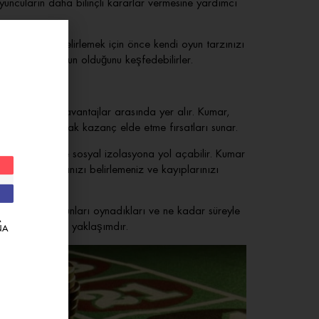
yuncuların daha bilinçli kararlar vermesine yardımcı
 seçeceğinizi belirlemek için önce kendi oyun tarzınızı
ndilerine en uygun olduğunu keşfedebilirler.
sı en belirgin avantajlar arasında yer alır. Kumar,
, potansiyel olarak kazanç elde etme fırsatları sunar.
, bağımlılığa ve sosyal izolasyona yol açabilir. Kumar
endi sınırlarınızı belirlemeniz ve kayıplarınızı
ların hangi oyunları oynadıkları ve ne kadar süreyle
A
çin en sağlıklı yaklaşımdır.
NA