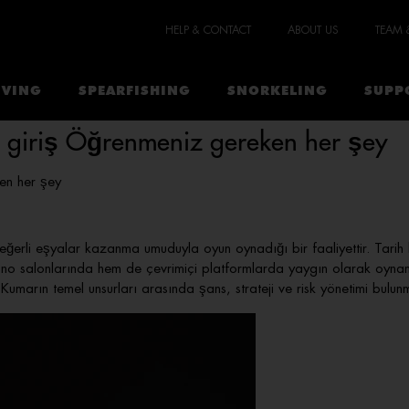
HELP & CONTACT
ABOUT US
TEAM 
IVING
SPEARFISHING
SNORKELING
SUPP
giriş Öğrenmeniz gereken her şey
en her şey
erli eşyalar kazanma umuduyla oyun oynadığı bir faaliyettir. Tarih bo
sino salonlarında hem de çevrimiçi platformlarda yaygın olarak oyn
Kumarın temel unsurları arasında şans, strateji ve risk yönetimi bulun