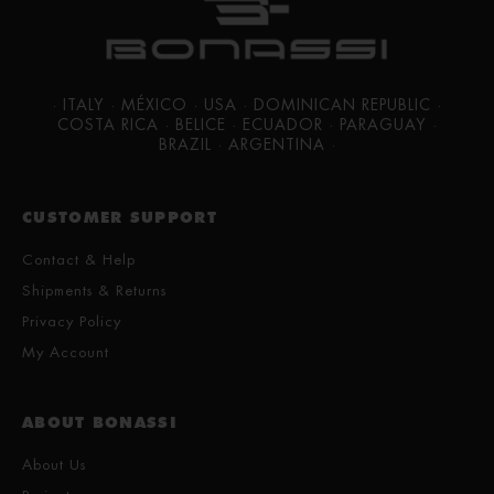
· ITALY · MÉXICO · USA · DOMINICAN REPUBLIC ·
COSTA RICA · BELICE · ECUADOR · PARAGUAY ·
BRAZIL · ARGENTINA ·
CUSTOMER SUPPORT
Contact & Help
Shipments & Returns
Privacy Policy
My Account
ABOUT BONASSI
About Us