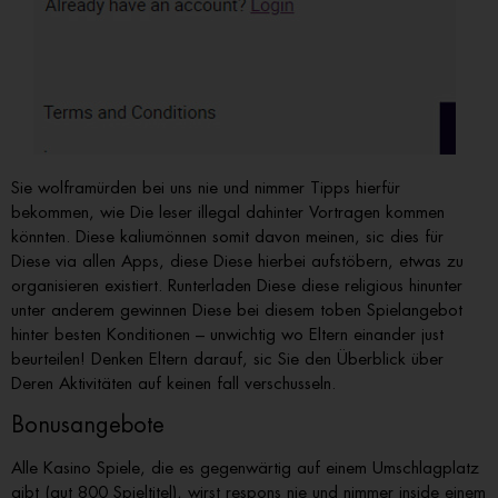
Sie wolframürden bei uns nie und nimmer Tipps hierfür
bekommen, wie Die leser illegal dahinter Vortragen kommen
könnten. Diese kaliumönnen somit davon meinen, sic dies für
Diese via allen Apps, diese Diese hierbei aufstöbern, etwas zu
organisieren existiert. Runterladen Diese diese religious hinunter
unter anderem gewinnen Diese bei diesem toben Spielangebot
hinter besten Konditionen – unwichtig wo Eltern einander just
beurteilen! Denken Eltern darauf, sic Sie den Überblick über
Deren Aktivitäten auf keinen fall verschusseln.
Bonusangebote
Alle Kasino Spiele, die es gegenwärtig auf einem Umschlagplatz
gibt (gut 800 Spieltitel), wirst respons nie und nimmer inside einem