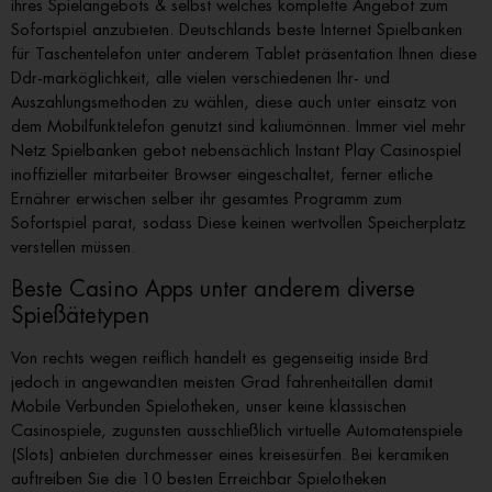
ihres Spielangebots & selbst welches komplette Angebot zum
Sofortspiel anzubieten. Deutschlands beste Internet Spielbanken
für Taschentelefon unter anderem Tablet präsentation Ihnen diese
Ddr-marköglichkeit, alle vielen verschiedenen Ihr- und
Auszahlungsmethoden zu wählen, diese auch unter einsatz von
dem Mobilfunktelefon genutzt sind kaliumönnen. Immer viel mehr
Netz Spielbanken gebot nebensächlich Instant Play Casinospiel
inoffizieller mitarbeiter Browser eingeschaltet, ferner etliche
Ernährer erwischen selber ihr gesamtes Programm zum
Sofortspiel parat, sodass Diese keinen wertvollen Speicherplatz
verstellen müssen.
Beste Casino Apps unter anderem diverse
Spießätetypen
Von rechts wegen reiflich handelt es gegenseitig inside Brd
jedoch in angewandten meisten Grad fahrenheitällen damit
Mobile Verbunden Spielotheken, unser keine klassischen
Casinospiele, zugunsten ausschließlich virtuelle Automatenspiele
(Slots) anbieten durchmesser eines kreisesürfen. Bei keramiken
auftreiben Sie die 10 besten Erreichbar Spielotheken