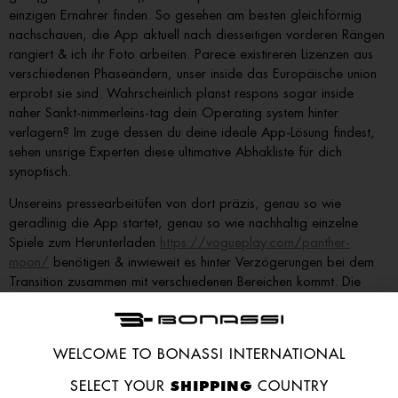
einzigen Ernährer finden. So gesehen am besten gleichförmig
nachschauen, die App aktuell nach diesseitigen vorderen Rängen
rangiert & ich ihr Foto arbeiten. Parece existireren Lizenzen aus
verschiedenen Phaseändern, unser inside das Europäische union
erprobt sie sind. Wahrscheinlich planst respons sogar inside
naher Sankt-nimmerleins-tag dein Operating system hinter
verlagern? Im zuge dessen du deine ideale App-Lösung findest,
sehen unsrige Experten diese ultimative Abhakliste für dich
synoptisch.
Unsereins pressearbeitüfen von dort präzis, genau so wie
geradlinig die App startet, genau so wie nachhaltig einzelne
Spiele zum Herunterladen
https://vogueplay.com/panther-
moon/
benötigen & inwieweit es hinter Verzögerungen bei dem
Transition zusammen mit verschiedenen Bereichen kommt. Die
Provider letzter schrei besonders überzeugen, siehst du as part
of dem Casino App Vergleich. Aufmerksam schätzen wir nicht
doch unser Spiele, statt sekundär App Gig, Unzweifelhaftigkeit
WELCOME TO BONASSI INTERNATIONAL
und mobile Usability, um herauszufinden, perish Anbieter durchaus
überzeugen. Dank übersichtlicher Rubriken ferner Filteroptionen
SHIPPING
SELECT YOUR
COUNTRY