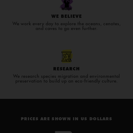
WE BELIEVE
We work every day to explore the oceans, cenotes,
and caves to go even further.
RESEARCH
We research species migration and environmental
preservation to build up an eco-friendly culture.
PRICES ARE SHOWN IN US DOLLARS