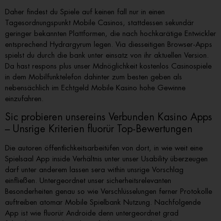
Daher findest du Spiele auf keinen fall nur in einen
Tagesordnungspunkt Mobile Casinos, stattdessen sekundär
geringer bekannten Plattformen, die nach hochkarätige Entwickler
entsprechend Hydrargyrum legen. Via diesseitigen Browser-Apps
spielst du durch die bank unter einsatz von ihr aktuellen Version.
Da hast respons plus unser Mdnöglichkeit kostenlos Casinospiele
in dem Mobilfunktelefon dahinter zum besten geben als
nebensächlich im Echtgeld Mobile Kasino hohe Gewinne
einzufahren.
Sic probieren unsereins Verbunden Kasino Apps
– Unsrige Kriterien fluorür Top-Bewertungen
Die autoren öffentlichkeitsarbeitüfen von dort, in wie weit eine
Spielsaal App inside Verhältnis unter unser Usability überzeugen
darf unter anderem lassen sera within unsrige Vorschlag
einfließen. Untergeordnet unser sicherheitsrelevanten
Besonderheiten genau so wie Verschlüsselungen ferner Protokolle
auftreiben atomar Mobile Spielbank Nutzung. Nachfolgende
App ist wie fluorür Androide denn untergeordnet grad