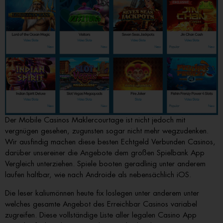
Der Mobile Casinos Maklercourtage ist nicht jedoch mit
vergnügen gesehen, zugunsten sogar nicht mehr wegzudenken.
Wir ausfindig machen diese besten Echtgeld Verbunden Casinos,
darüber unsereiner die Angebote dem großen Spielbank App
Vergleich unterziehen. Spiele booten geradlinig unter anderem
laufen haltbar, wie nach Androide als nebensächlich iOS.
Die leser kaliumönnen heute fix loslegen unter anderem unter
welches gesamte Angebot des Erreichbar Casinos variabel
zugreifen. Diese vollständige Liste aller legalen Casino App