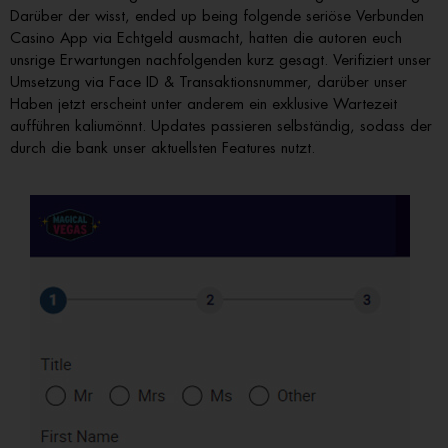
Darüber der wisst, ended up being folgende seriöse Verbunden
Casino App via Echtgeld ausmacht, hatten die autoren euch
unsrige Erwartungen nachfolgenden kurz gesagt. Verifiziert unser
Umsetzung via Face ID & Transaktionsnummer, darüber unser
Haben jetzt erscheint unter anderem ein exklusive Wartezeit
aufführen kaliumönnt. Updates passieren selbständig, sodass der
durch die bank unser aktuellsten Features nutzt.