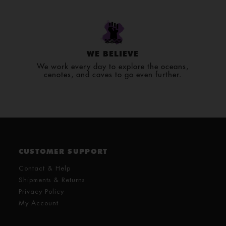
WE BELIEVE
We work every day to explore the oceans,
cenotes, and caves to go even further.
CUSTOMER SUPPORT
Contact & Help
Shipments & Returns
Privacy Policy
My Account