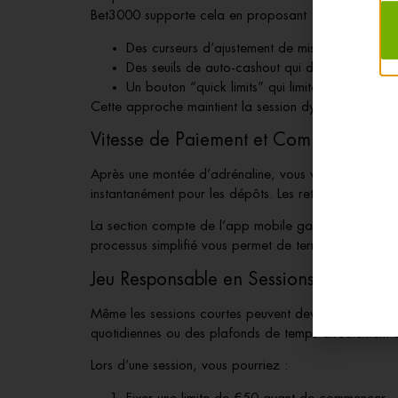
Bet3000 supporte cela en proposant :
Des curseurs d’ajustement de mise rapides qui 
Des seuils de auto-cashout qui déclenchent des
Un bouton “quick limits” qui limite les pertes 
Cette approche maintient la session dynamique tout e
Vitesse de Paiement et Commodité du
Après une montée d’adrénaline, vous voudrez retirer
instantanément pour les dépôts. Les retraits via mét
La section compte de l’app mobile garde tout bien orga
processus simplifié vous permet de terminer votre se
Jeu Responsable en Sessions à Haute In
Même les sessions courtes peuvent devenir intenses, 
quotidiennes ou des plafonds de temps directement 
Lors d’une session, vous pourriez :