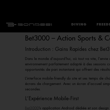
DIVING
FREED
Bet3000 – Action Sports & 
Introduction : Gains Rapides chez Bet
Dans le monde d’aujourd’hui, où tout va vite, l’envie
environnement parfaitement adapté à des sessions co
opportunités de pari instantané qui offrent des résult
L’interface mobile-friendly du site et ses temps de 
écrans de chargement. Avec un écran d’accueil simpl
secondes.
L’Expérience Mobile-First
Bet3000
’s application Android dédiée et son design