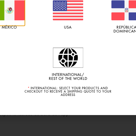
permettent de peaufiner votre pari instantanément.
 paiements lorsque vous atteignez un niveau de gain défini.
MÉXICO
USA
REPÚBLIC
de session après un nombre prédéfini de paris.
DOMINICA
n évitant des pertes incontrôlées — un facteur clé pour les joueurs q
 Compte
 vos gains rapidement. La gamme de paiements de Bet3000 inclut carte
hodes instantanées sont également possibles, bien que les virements b
INTERNATIONAL/
nisé : les soldes sont affichés clairement, et l’activité récente est
REST OF THE WORLD
ssion et de réclamer vos gains en quelques minutes.
*
INTERNATIONAL: SELECT YOUR PRODUCTS AND
CHECKOUT TO RECEIVE A SHIPPING QUOTE TO YOUR
tensité
ADDRESS
c’est pourquoi Bet3000 propose des outils de jeu responsable intégrés
depuis le tableau de bord de l’app.