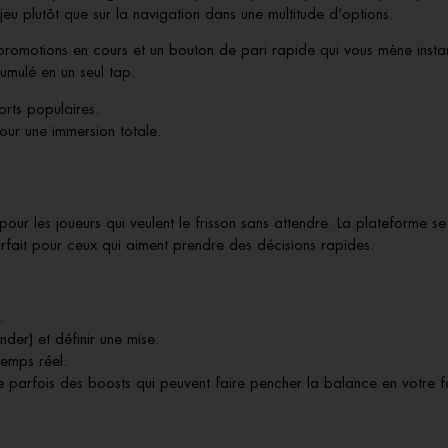
eu plutôt que sur la navigation dans une multitude d’options.
s promotions en cours et un bouton de pari rapide qui vous mène inst
umulé en un seul tap.
orts populaires.
ur une immersion totale.
pour les joueurs qui veulent le frisson sans attendre. La plateforme 
rfait pour ceux qui aiment prendre des décisions rapides.
.
nder) et définir une mise.
temps réel.
e parfois des boosts qui peuvent faire pencher la balance en votre f