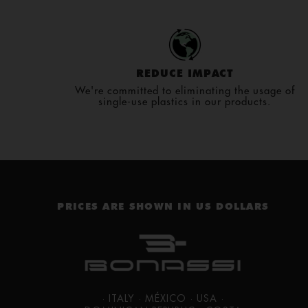
REDUCE IMPACT
We're committed to eliminating the usage of
single-use plastics in our products.
PRICES ARE SHOWN IN US DOLLARS
· ITALY · MÉXICO · USA ·