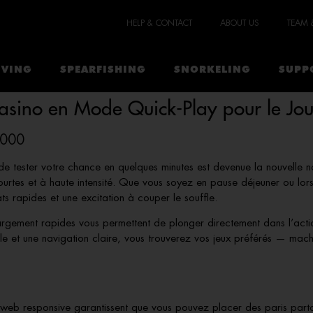
HELP & CONTACT
ABOUT US
TEAM 
IVING
SPEARFISHING
SNORKELING
SUPP
Casino en Mode Quick‑Play pour le J
3000
 de tester votre chance en quelques minutes est devenue la nouvelle 
urtes et à haute intensité. Que vous soyez en pause déjeuner ou lor
ats rapides et une excitation à couper le souffle.
chargement rapides vous permettent de plonger directement dans l’act
e et une navigation claire, vous trouverez vos jeux préférés — mach
 web responsive garantissent que vous pouvez placer des paris partou