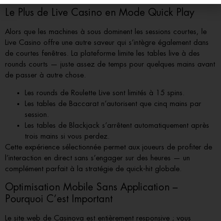
Le Plus de Live Casino en Mode Quick Play
Alors que les machines à sous dominent les sessions courtes, le
Live Casino offre une autre saveur qui s’intègre également dans
de courtes fenêtres. La plateforme limite les tables live à des
rounds courts — juste assez de temps pour quelques mains avant
de passer à autre chose.
Les rounds de Roulette Live sont limités à 15 spins.
Les tables de Baccarat n’autorisent que cinq mains par
session.
Les tables de Blackjack s’arrêtent automatiquement après
trois mains si vous perdez.
Cette expérience sélectionnée permet aux joueurs de profiter de
l’interaction en direct sans s’engager sur des heures — un
complément parfait à la stratégie de quick‑hit globale.
Optimisation Mobile Sans Application –
Pourquoi C’est Important
Le site web de Casinova est entièrement responsive ; vous