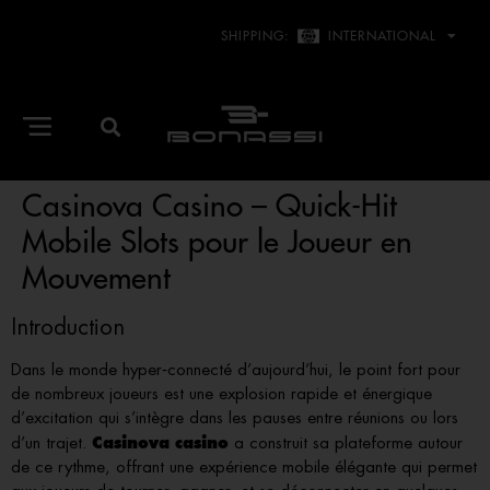
SHIPPING:
INTERNATIONAL
Casinova Casino – Quick‑Hit
Mobile Slots pour le Joueur en
Mouvement
Introduction
Dans le monde hyper‑connecté d’aujourd’hui, le point fort pour
de nombreux joueurs est une explosion rapide et énergique
d’excitation qui s’intègre dans les pauses entre réunions ou lors
Casinova casino
d’un trajet.
a construit sa plateforme autour
de ce rythme, offrant une expérience mobile élégante qui permet