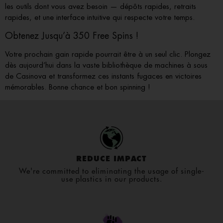
les outils dont vous avez besoin — dépôts rapides, retraits
rapides, et une interface intuitive qui respecte votre temps.
Obtenez Jusqu’à 350 Free Spins !
Votre prochain gain rapide pourrait être à un seul clic. Plongez
dès aujourd’hui dans la vaste bibliothèque de machines à sous
de Casinova et transformez ces instants fugaces en victoires
mémorables. Bonne chance et bon spinning !
REDUCE IMPACT
We're committed to eliminating the usage of single-
use plastics in our products.