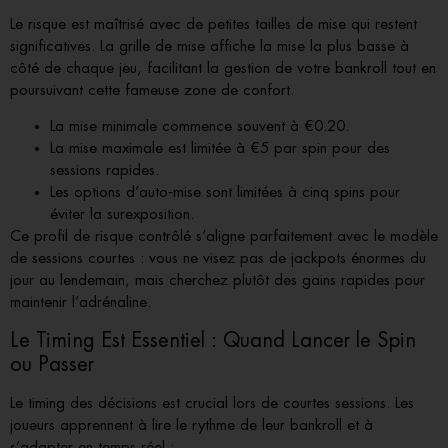
Le risque est maîtrisé avec de petites tailles de mise qui restent
significatives. La grille de mise affiche la mise la plus basse à
côté de chaque jeu, facilitant la gestion de votre bankroll tout en
poursuivant cette fameuse zone de confort.
La mise minimale commence souvent à €0.20.
La mise maximale est limitée à €5 par spin pour des
sessions rapides.
Les options d’auto‑mise sont limitées à cinq spins pour
éviter la surexposition.
Ce profil de risque contrôlé s’aligne parfaitement avec le modèle
de sessions courtes : vous ne visez pas de jackpots énormes du
jour au lendemain, mais cherchez plutôt des gains rapides pour
maintenir l’adrénaline.
Le Timing Est Essentiel : Quand Lancer le Spin
ou Passer
Le timing des décisions est crucial lors de courtes sessions. Les
joueurs apprennent à lire le rythme de leur bankroll et à
s’adapter en temps réel :