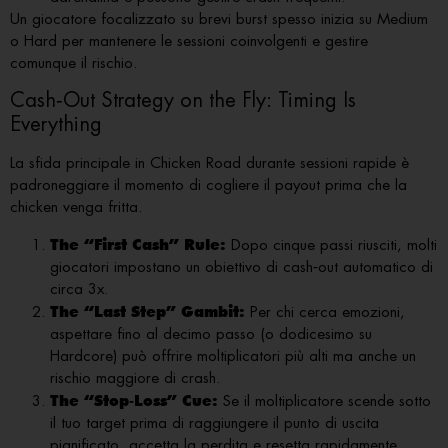
Un giocatore focalizzato su brevi burst spesso inizia su Medium
o Hard per mantenere le sessioni coinvolgenti e gestire
comunque il rischio.
Cash‑Out Strategy on the Fly: Timing Is
Everything
La sfida principale in Chicken Road durante sessioni rapide è
padroneggiare il momento di cogliere il payout prima che la
chicken venga fritta.
The “First Cash” Rule:
Dopo cinque passi riusciti, molti
giocatori impostano un obiettivo di cash‑out automatico di
circa 3x.
The “Last Step” Gambit:
Per chi cerca emozioni,
aspettare fino al decimo passo (o dodicesimo su
Hardcore) può offrire moltiplicatori più alti ma anche un
rischio maggiore di crash.
The “Stop‑Loss” Cue:
Se il moltiplicatore scende sotto
il tuo target prima di raggiungere il punto di uscita
pianificato, accetta la perdita e resetta rapidamente.