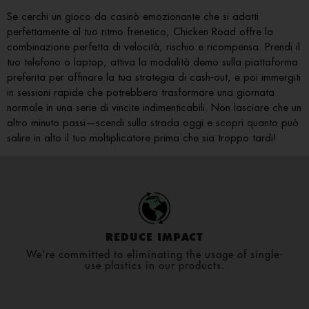
Se cerchi un gioco da casinò emozionante che si adatti
perfettamente al tuo ritmo frenetico, Chicken Road offre la
combinazione perfetta di velocità, rischio e ricompensa. Prendi il
tuo telefono o laptop, attiva la modalità demo sulla piattaforma
preferita per affinare la tua strategia di cash‑out, e poi immergiti
in sessioni rapide che potrebbero trasformare una giornata
normale in una serie di vincite indimenticabili. Non lasciare che un
altro minuto passi—scendi sulla strada oggi e scopri quanto può
salire in alto il tuo moltiplicatore prima che sia troppo tardi!
REDUCE IMPACT
We're committed to eliminating the usage of single-
use plastics in our products.