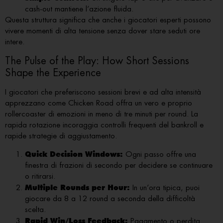
cash-out mantiene l’azione fluida.
Questa struttura significa che anche i giocatori esperti possono
vivere momenti di alta tensione senza dover stare seduti ore
intere.
The Pulse of the Play: How Short Sessions
Shape the Experience
I giocatori che preferiscono sessioni brevi e ad alta intensità
apprezzano come Chicken Road offra un vero e proprio
rollercoaster di emozioni in meno di tre minuti per round. La
rapida rotazione incoraggia controlli frequenti del bankroll e
rapide strategie di aggiustamento.
Quick Decision Windows:
Ogni passo offre una
finestra di frazioni di secondo per decidere se continuare
o ritirarsi.
Multiple Rounds per Hour:
In un’ora tipica, puoi
giocare da 8 a 12 round a seconda della difficoltà
scelta.
Rapid Win/Loss Feedback:
Pagamento o perdita