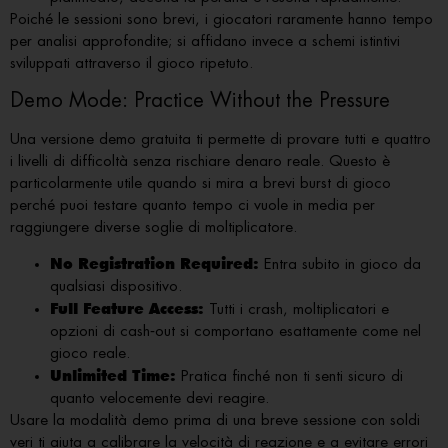
Poiché le sessioni sono brevi, i giocatori raramente hanno tempo
per analisi approfondite; si affidano invece a schemi istintivi
sviluppati attraverso il gioco ripetuto.
Demo Mode: Practice Without the Pressure
Una versione demo gratuita ti permette di provare tutti e quattro
i livelli di difficoltà senza rischiare denaro reale. Questo è
particolarmente utile quando si mira a brevi burst di gioco
perché puoi testare quanto tempo ci vuole in media per
raggiungere diverse soglie di moltiplicatore.
No Registration Required:
Entra subito in gioco da
qualsiasi dispositivo.
Full Feature Access:
Tutti i crash, moltiplicatori e
opzioni di cash‑out si comportano esattamente come nel
gioco reale.
Unlimited Time:
Pratica finché non ti senti sicuro di
quanto velocemente devi reagire.
Usare la modalità demo prima di una breve sessione con soldi
veri ti aiuta a calibrare la velocità di reazione e a evitare errori