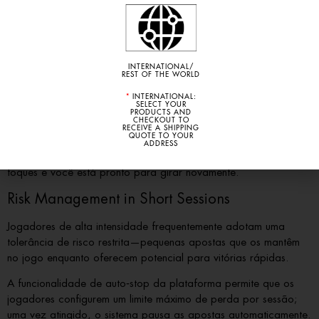
Isso oferece um impulso imediato ao bankroll para testar slots
ou jogos ao vivo sem esperar por ciclos promocionais.
O bônus de boas-vindas ativa-se na primeira depósito
INTERNATIONAL/
REST OF THE WORLD
Spins grátis são adicionados imediatamente à sua conta
Sem requisitos longos de apostas para os primeiros spins
*
INTERNATIONAL:
SELECT YOUR
Weekly Reload Bonus & Missions
PRODUCTS AND
CHECKOUT TO
RECEIVE A SHIPPING
QUOTE TO YOUR
Se você voltar para outra sessão curta, o reload bonus também
ADDRESS
foi pensado para ser acessível rapidamente—apenas alguns
toques e você está pronto para girar novamente.
Risk Management in Short Sessions
Jogadores de alta intensidade frequentemente adotam uma
tolerância de risco restrita—pequenas apostas que os mantêm
no jogo enquanto oferecem potencial para vitórias rápidas.
A funcionalidade de auto‑stop da plataforma permite que os
jogadores configurem um limite máximo de perda por sessão;
uma vez atingido, o sistema pausa as apostas automaticamente.