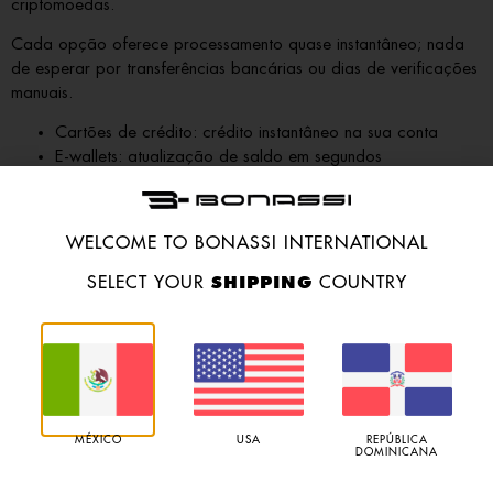
criptomoedas.
Cada opção oferece processamento quase instantâneo; nada
de esperar por transferências bancárias ou dias de verificações
manuais.
Cartões de crédito: crédito instantâneo na sua conta
E-wallets: atualização de saldo em segundos
Crypto: depósitos ultrarrápidos via blockchain
Crisp Deposit Process
WELCOME TO BONASSI INTERNATIONAL
A tela de depósito é simples—basta escolher seu método, inserir
o valor e confirmar. No momento em que você clicar em
SHIPPING
SELECT YOUR
COUNTRY
“confirm,” os fundos aparecem no seu saldo, prontos para a
próxima rodada.
Bonus Structure: mostbet bônus in Action
O
mostbet bônus
é voltado para vitórias rápidas, ao invés de
acumulação de longo prazo. Um bônus de boas-vindas de até
MÉXICO
USA
REPÚBLICA
DOMINICANA
100% no primeiro depósito, além de 250 spins grátis, pode ser
reivindicado instantaneamente.