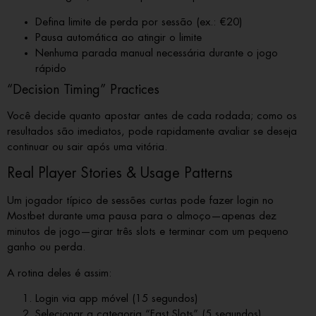
Defina limite de perda por sessão (ex.: €20)
Pausa automática ao atingir o limite
Nenhuma parada manual necessária durante o jogo
rápido
“Decision Timing” Practices
Você decide quanto apostar antes de cada rodada; como os
resultados são imediatos, pode rapidamente avaliar se deseja
continuar ou sair após uma vitória.
Real Player Stories & Usage Patterns
Um jogador típico de sessões curtas pode fazer login no
Mostbet durante uma pausa para o almoço—apenas dez
minutos de jogo—girar três slots e terminar com um pequeno
ganho ou perda.
A rotina deles é assim:
Login via app móvel (15 segundos)
Selecionar a categoria “Fast Slots” (5 segundos)