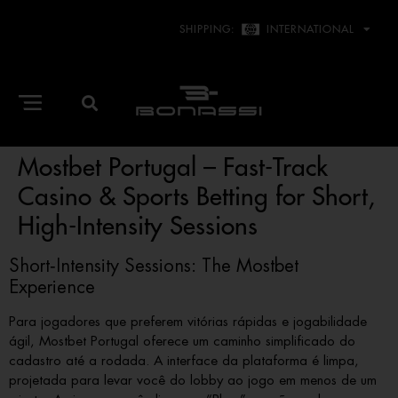
SHIPPING:
INTERNATIONAL
Mostbet Portugal – Fast‑Track
Casino & Sports Betting for Short,
High‑Intensity Sessions
Short‑Intensity Sessions: The Mostbet
Experience
Para jogadores que preferem vitórias rápidas e jogabilidade
ágil, Mostbet Portugal oferece um caminho simplificado do
cadastro até a rodada. A interface da plataforma é limpa,
projetada para levar você do lobby ao jogo em menos de um