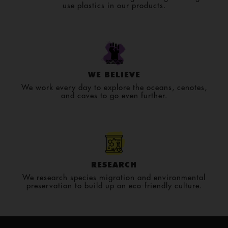
use plastics in our products.
WE BELIEVE
We work every day to explore the oceans, cenotes,
and caves to go even further.
RESEARCH
We research species migration and environmental
preservation to build up an eco-friendly culture.