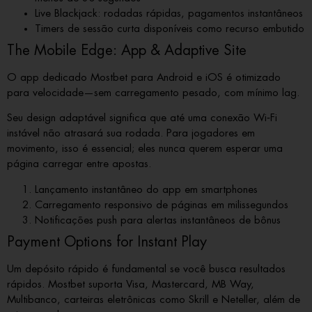
Live Blackjack: rodadas rápidas, pagamentos instantâneos
Timers de sessão curta disponíveis como recurso embutido
The Mobile Edge: App & Adaptive Site
O app dedicado Mostbet para Android e iOS é otimizado
para velocidade—sem carregamento pesado, com mínimo lag.
Seu design adaptável significa que até uma conexão Wi‑Fi
instável não atrasará sua rodada. Para jogadores em
movimento, isso é essencial; eles nunca querem esperar uma
página carregar entre apostas.
Lançamento instantâneo do app em smartphones
Carregamento responsivo de páginas em milissegundos
Notificações push para alertas instantâneos de bônus
Payment Options for Instant Play
Um depósito rápido é fundamental se você busca resultados
rápidos. Mostbet suporta Visa, Mastercard, MB Way,
Multibanco, carteiras eletrônicas como Skrill e Neteller, além de