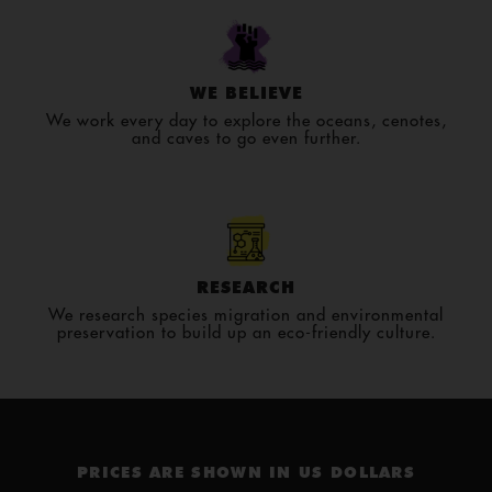
WE BELIEVE
We work every day to explore the oceans, cenotes,
and caves to go even further.
RESEARCH
We research species migration and environmental
preservation to build up an eco-friendly culture.
PRICES ARE SHOWN IN US DOLLARS