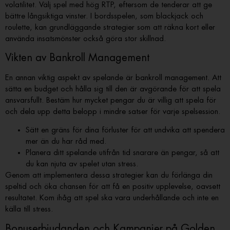
volatilitet. Välj spel med hög RTP, eftersom de tenderar att ge
bättre långsiktiga vinster. I bordsspelen, som blackjack och
roulette, kan grundläggande strategier som att räkna kort eller
använda insatsmönster också göra stor skillnad.
Vikten av Bankroll Management
En annan viktig aspekt av spelande är bankroll management. Att
sätta en budget och hålla sig till den är avgörande för att spela
ansvarsfullt. Bestäm hur mycket pengar du är villig att spela för
och dela upp detta belopp i mindre satser för varje spelsession.
Sätt en gräns för dina förluster för att undvika att spendera
mer än du har råd med.
Planera ditt spelande utifrån tid snarare än pengar, så att
du kan njuta av spelet utan stress.
Genom att implementera dessa strategier kan du förlänga din
speltid och öka chansen för att få en positiv upplevelse, oavsett
resultatet. Kom ihåg att spel ska vara underhållande och inte en
källa till stress.
Bonuserbjudanden och Kampanjer på Golden