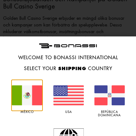
Bull Casino Sverige
Golden Bull Casino Sverige erbjuder en mängd olika bonusar
och kampanjer som kan förbättra din spelupplevelse. Dessa
inkluderar välkomstbonusar, insättningsbonusar och
lojalitetsprogram som belönar trogna spelare. Att dra nytta av
dessa erbjudanden kan ge dig extra spelmedel och öka dina
chanser att vinna.
WELCOME TO BONASSI INTERNATIONAL
Typ av Bonus
Beskrivning
SHIPPING
SELECT YOUR
COUNTRY
Välkomstbonus
Erbjuds till nya spelare vid första insättningen.
Free Spins
Ger gratis snurr på slotspel.
MÉXICO
USA
REPÚBLICA
Lojalitetsbonusar
Belöningar för återkommande spelare.
DOMINICANA
För att maximera din nytta av dessa bonusar, se till att läsa