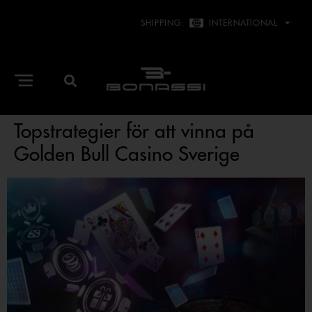
SHIPPING:
INTERNATIONAL
Topstrategier för att vinna på
Golden Bull Casino Sverige