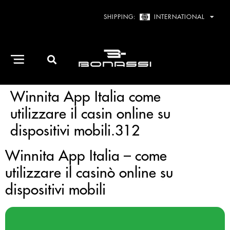
SHIPPING:
INTERNATIONAL
Winnita App Italia come
utilizzare il casin online su
dispositivi mobili.312
Winnita App Italia – come
utilizzare il casinò online su
dispositivi mobili