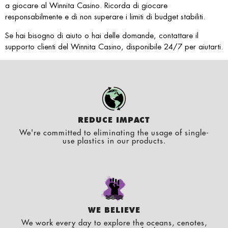
a giocare al Winnita Casino. Ricorda di giocare
responsabilmente e di non superare i limiti di budget stabiliti.
Se hai bisogno di aiuto o hai delle domande, contattare il
supporto clienti del Winnita Casino, disponibile 24/7 per aiutarti.
REDUCE IMPACT
We're committed to eliminating the usage of single-
use plastics in our products.
WE BELIEVE
We work every day to explore the oceans, cenotes,