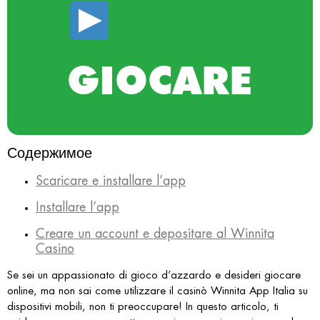
GIOCARE
Содержимое
Scaricare e installare l’app
Installare l’app
Creare un account e depositare al Winnita
Casino
Se sei un appassionato di gioco d’azzardo e desideri giocare
online, ma non sai come utilizzare il casinò Winnita App Italia su
dispositivi mobili, non ti preoccupare! In questo articolo, ti