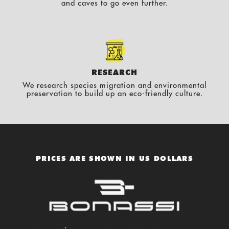
and caves to go even further.
RESEARCH
We research species migration and environmental
preservation to build up an eco-friendly culture.
PRICES ARE SHOWN IN US DOLLARS