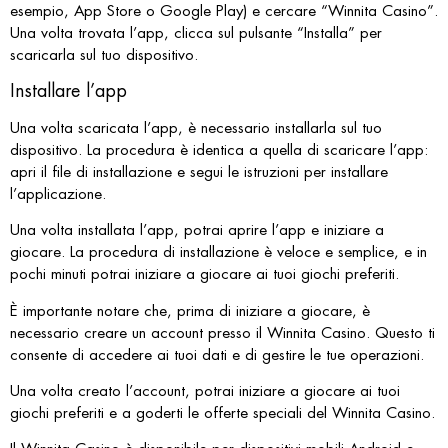
esempio, App Store o Google Play) e cercare “Winnita Casino”.
Una volta trovata l’app, clicca sul pulsante “Installa” per
scaricarla sul tuo dispositivo.
Installare l’app
Una volta scaricata l’app, è necessario installarla sul tuo
dispositivo. La procedura è identica a quella di scaricare l’app:
apri il file di installazione e segui le istruzioni per installare
l’applicazione.
Una volta installata l’app, potrai aprire l’app e iniziare a
giocare. La procedura di installazione è veloce e semplice, e in
pochi minuti potrai iniziare a giocare ai tuoi giochi preferiti.
È importante notare che, prima di iniziare a giocare, è
necessario creare un account presso il Winnita Casino. Questo ti
consente di accedere ai tuoi dati e di gestire le tue operazioni.
Una volta creato l’account, potrai iniziare a giocare ai tuoi
giochi preferiti e a goderti le offerte speciali del Winnita Casino.