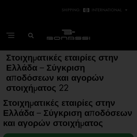
SHIPPING:
INTERNATIONAL
Στοιχηματικές εταιρίες στην
Ελλάδα – Σύγκριση
αποδόσεων και αγορών
στοιχήματος 22
Στοιχηματικές εταιρίες στην
Ελλάδα – Σύγκριση αποδόσεων
και αγορών στοιχήματος