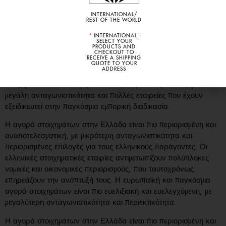
οικονομικές περιορισμούς.
INTERNATIONAL/
REST OF THE WORLD
Η ευρωπαϊκή αγορά στοιχημάτων είναι πολύ πιο ευελιξιακή και
*
INTERNATIONAL:
ευελεγχόμενη, με μεγαλύτερη ανταγωνιστικότητα και
SELECT YOUR
PRODUCTS AND
περιεκτικότητα. Οι ευρωπαϊκές στοιχηματικές εταιρίες έχουν
CHECKOUT TO
RECEIVE A SHIPPING
πολύπλοκες σχέσεις με τις ξένες στοιχηματικές εταιρίες, που
QUOTE TO YOUR
ADDRESS
δεχονται ελληνικούς παράγοντες. Η παγκόσμια αγορά
στοιχημάτων είναι ακόμη πιο ευελιξιακή και περιεκτική, με
μεγάλη ανταγωνιστικότητα και πολλές εταιρείες που έχουν
εξειδικευτεί στην παγκόσμια εμπορική διαδικασία.
Η αγορά στοιχημάτων στην Ελλάδα είναι πιο περιορισμένη και
αναποτελεσματική, με μικρότερη ανταγωνιστικότητα και
περιορισμένες επιλογές για τους ελληνικούς παράγοντες. Οι
ελληνικές στοιχηματικές εταιρίες αντιμετωπίζουν πολύπλοκες
νομικές και οικονομικές περιορισμούς, που ταυτοχρόνως
επηρεάζουν την ανάπτυξή τους. Η ευρωπαϊκή και παγκόσμια
αγορά στοιχημάτων είναι πιο ευελιξιακή και ευελεγχόμενη, με
μεγαλύτερη ανταγωνιστικότητα και περιεκτικότητα.
Η αγορά στοιχημάτων στην Ελλάδα είναι πιο περιορισμένη και