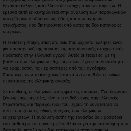
δεχονται ελληνες και ελληνικών στοιχηματικών εταιρειών. Η
έρευνα αυτή επικεντρώνεται στην ανάλυση των παραγωγικών
και εμπορικών αποδοσεων, όπως και των αγορών
στοιχήματος, που διατηρούνται από αυτές τις δύο κατηγορίες
εταιρειών.
Η ξενιστική στοιχηματική εταιρεία που δεχονται ελληνες είναι
μια προσαρμογή της παγκόσμιας παραδοσιακής στοιχηματικής
πρακτικής στην ελληνική αγορά. Αυτές οι εταιρείες, με τη
βοήθεια των ελληνικών επιχειρηματίων, έχουν τη δυνατότητα
να εφαρμόσουν τις περισσότερες από τις παγκόσμιες
πρακτικές, ενώ το ίδιο χρειάζεται να αντιμετωπίζει τις ειδικές
περιστάσεις της ελληνικής αγοράς.
Σε αντίθεση, οι ελληνικές στοιχηματικές εταιρείες, που δεχονται
ξένους επιχειρηματίες, είναι πιο ενδεδυμένες στις ελληνικές
περιστάσεις και περιεχομένου του, έχουν τη δυνατότητα να
αντιμετωπίζουν τις ειδικές ανάγκες των ελληνικών
επιχειρήσεων. Η ανάλυση αυτής της εργασίας θα προσφέρει
ένα βαθύτερο και συγκεκριμένο πλαίσιο για την κατανόηση των
διαφορών μεταξύ των δύο κατηγοριών στοιχηματικών