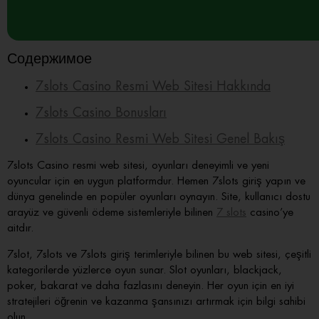
Содержимое
7slots Casino Resmi Web Sitesi Hakkında
7slots Casino Bonusları
7slots Casino Resmi Web Sitesi Genel Bakış
7slots Casino resmi web sitesi, oyunları deneyimli ve yeni
oyuncular için en uygun platformdur. Hemen 7slots giriş yapın ve
dünya genelinde en popüler oyunları oynayın. Site, kullanıcı dostu
arayüz ve güvenli ödeme sistemleriyle bilinen
7 slots
casino’ye
aitdır.
7slot, 7slots ve 7slots giriş terimleriyle bilinen bu web sitesi, çeşitli
kategorilerde yüzlerce oyun sunar. Slot oyunları, blackjack,
poker, bakarat ve daha fazlasını deneyin. Her oyun için en iyi
stratejileri öğrenin ve kazanma şansınızı artırmak için bilgi sahibi
olun.