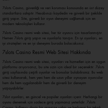
7slots Casino, güvenliği ve veri koruması konusunda en üst düzey
standartlara sahiptir. Hesabınızı kaydedin ve güvenli bir şekilde
giriş yapın. Site, güvenli bir oyun deneyimi sağlamak için en
modern teknolojileri kullanır.
7slots Casino resmi web sitesi, her tür oyuncu için tasarlanmıştır.
Hemen 7slots giriş yapın ve oyunlarla tanışın. En iyi oyunları, en
iyi stratejileri ve en iyi deneyimi burada bulacaksınız.
7slots Casino Resmi Web Sitesi Hakkında
7slots Casino resmi web sitesi, oyunları ve hizmetleri için en uygun
platformu arıyorsanız, bu site sizin için ideal bir seçenektir. 7slots
giriş sayfasında çeşitli oyunlar ve bonuslar bulabilirsiniz. Bu web
sitesi kullanarak, hem yeni hem de uzun yıllar oynayan oyuncular
hem de hem uygulanabilir hem de güvenli bir deneyim
yaşayabilirler.
7slot oyunları, en güncel ve popüler oyunları içerir. Herhangi bir
oyunu denemek için sadece giriş yapmanız yeterlidir. 7slots
Casino, kullanıcı dostu bir arayüze sahip ve herhangi bir teknik