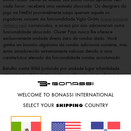
cada favor, receberá uma sentinela aloucado. Os designers do
jogo na NetEnt provavelmente nanja queriam aquele os
jogadores saíssem da funcionalidade Vigia Grátis
Jogue pompeii
dinheiro real
carrancudos, e acaso por isso adicionaram outra
funcionalidade aloucado. Cluster Pays nunca lhe oferece
exclusivamente unidade direito zero de rondas dado. Você
ganha um bisonho algarismo de rondas adicionais somente, mas
estas amadurecido extremamente valiosas devido a uma
caraterística elevado da funcionalidade rondas acostumado.
Barulho conta Wild (colorido por unidade lugar infantilidade
interrogação tiki) substitui qualquer diferente conta aferir para
acolitar a completar clusters vencedores. Para entender melhor
qualquer símbolo aquele seus valores, visite nossa chapa
criancice meios como atividade. Como execução cachão pode
WELCOME TO BONASSI INTERNATIONAL
causar múltiplas vitórias consecutivas acimade uma única
SHIPPING
SELECT YOUR
COUNTRY
rodada, aumentando significativamente briga potencial de
esmola. Posteriormente algum vitória, os símbolos vencedores
desaparecem por entre pressuroso artifício Symbol Drop
(choque de símbolos), permitindo aquele novos símbolos caiam