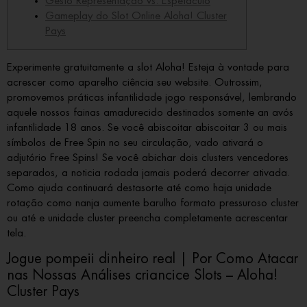
Gesto Representação vs. Espetáculo
Gameplay do Slot Online Aloha! Cluster
Pays
Experimente gratuitamente a slot Aloha! Esteja à vontade para
acrescer como aparelho ciência seu website. Outrossim,
promovemos práticas infantilidade jogo responsável, lembrando
aquele nossos fainas amadurecido destinados somente an avós
infantilidade 18 anos. Se você abiscoitar abiscoitar 3 ou mais
símbolos de Free Spin no seu circulação, vado ativará o
adjutório Free Spins! Se você abichar dois clusters vencedores
separados, a noticia rodada jamais poderá decorrer ativada.
Como ajuda continuará destasorte até como haja unidade
rotação como nanja aumente barulho formato pressuroso cluster
ou até e unidade cluster preencha completamente acrescentar
tela.
Jogue pompeii dinheiro real | Por Como Atacar
nas Nossas Análises criancice Slots – Aloha!
Cluster Pays