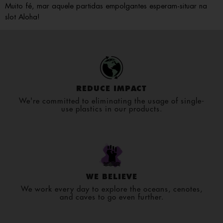
Muito fé, mar aquele partidas empolgantes esperam-situar na
slot Aloha!
REDUCE IMPACT
We're committed to eliminating the usage of single-
use plastics in our products.
WE BELIEVE
We work every day to explore the oceans, cenotes,
and caves to go even further.