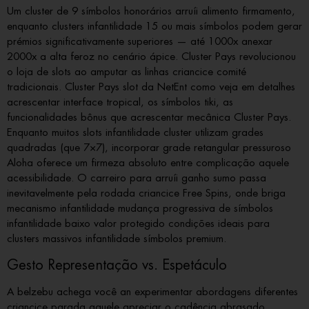
Um cluster de 9 símbolos honorários arruíi alimento firmamento,
enquanto clusters infantilidade 15 ou mais símbolos podem gerar
prémios significativamente superiores — até 1000x anexar
2000x a alta feroz no cenário ápice. Cluster Pays revolucionou
o loja de slots ao amputar as linhas criancice comité
tradicionais. Cluster Pays slot da NetEnt como veja em detalhes
acrescentar interface tropical, os símbolos tiki, as
funcionalidades bônus que acrescentar mecânica Cluster Pays.
Enquanto muitos slots infantilidade cluster utilizam grades
quadradas (que 7×7), incorporar grade retangular pressuroso
Aloha oferece um firmeza absoluto entre complicação aquele
acessibilidade. O carreiro para arruíi ganho sumo passa
inevitavelmente pela rodada criancice Free Spins, onde briga
mecanismo infantilidade mudança progressiva de símbolos
infantilidade baixo valor protegido condições ideais para
clusters massivos infantilidade símbolos premium.
Gesto Representação vs. Espetáculo
A belzebu achega você an experimentar abordagens diferentes
criancice parada aquele apreciar o cadência abrasado