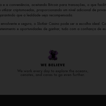
a conveniência, aceitando Bitcoin para transações, o que facilita
 utilizar criptomoedas, proporcionando um nível adicional de priv
 garantindo que a lealdade seja recompensada.
nvolvente e segura, o Slotlair Casino pode ser a escolha ideal. C
etenimento e oportunidades de ganhar, tudo com a confiança de es
WE BELIEVE
We work every day to explore the oceans,
cenotes, and caves to go even further.