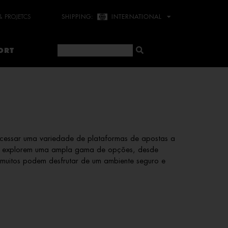
& PROJETCS
SHIPPING:
INTERNATIONAL
ORT
acessar uma variedade de plataformas de apostas a
ores explorem uma ampla gama de opções, desde
e muitos podem desfrutar de um ambiente seguro e