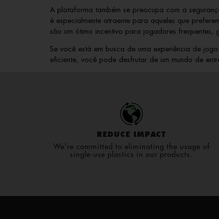
A plataforma também se preocupa com a segurança e 
é especialmente atraente para aqueles que preferem
são um ótimo incentivo para jogadores frequentes,
Se você está em busca de uma experiência de jogo e
eficiente, você pode desfrutar de um mundo de entr
REDUCE IMPACT
We're committed to eliminating the usage of
single-use plastics in our products.