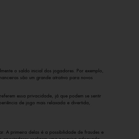
ente o saldo inicial dos jogadores. Por exemplo,
financeiras são um grande atrativo para novos
referem essa privacidade, já que podem se sentir
eriência de jogo mais relaxada e divertida,
 A primeira delas é a possibilidade de fraudes e