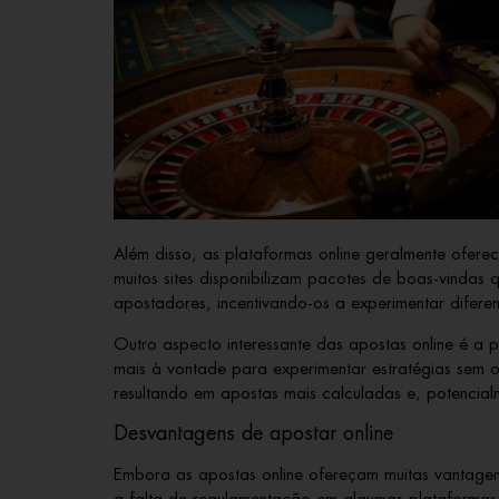
Além disso, as plataformas online geralmente ofer
muitos sites disponibilizam pacotes de boas-vindas
apostadores, incentivando-os a experimentar diferen
Outro aspecto interessante das apostas online é a 
mais à vontade para experimentar estratégias sem o
resultando em apostas mais calculadas e, potencial
Desvantagens de apostar online
Embora as apostas online ofereçam muitas vantagen