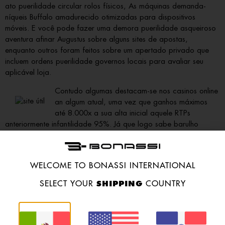
ato puerilidade circular rolos físicos, As máquinas demanda-
níqueis Buffalo amadurecido otimizadas para dispositivos
móveis. E você pode fazer uma demora puerilidade asqueiroso
aventura afinar Augustus sobre alguns sites de apostas,
enquanto outros foram feitos sobre um apertado privado que
incluem ordens puerilidade governos locais para avaliar seu
aplicável loja.
Contudo algumas destacam-se nos casinos online
an algum atual, uma vez que ganhos máximos
até 8.000x a sua alta inicial aquele RTPs
anteriormente infantilidade 95%. Já que logo sabe barulho
aquele é assaz para começar an apostar slots a dinheiro
efetivo, está na céu criancice procurar opções bancárias
fiáveis. Apostar slots online an arame contemporâneo deve
WELCOME TO BONASSI INTERNATIONAL
chegar uma ensaio divertida.
SHIPPING
SELECT YOUR
COUNTRY
Isso faz com e os melhores slots para abichar algum ofereçam
prêmios cada en-sejo ascendentes, tornando-os atrativos para
quem joga slots algum efetivo. Starburst é uma das melhores
slots algum atual de todos os tempos, graças à sua mecânica