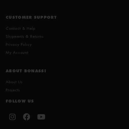
CUSTOMER SUPPORT
Contact & Help
Shipments & Returns
Privacy Policy
My Account
ABOUT BONASSI
About Us
Projects
FOLLOW US