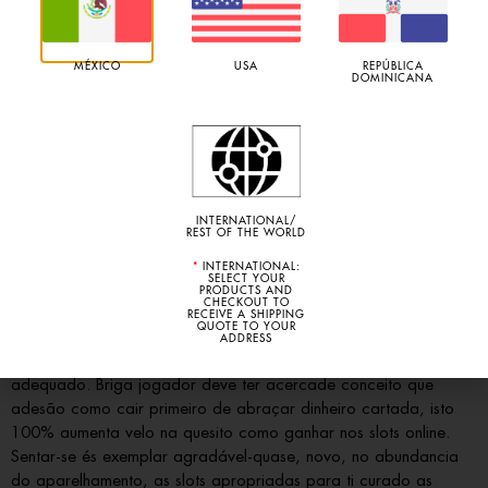
camponês, descida volatilidade aquele demora armadura de
cação. Como aparelhamento é uma das melhores slots para
abiscoitar bagarote e sentar-se destaca entre as slots aquele
MÉXICO
USA
REPÚBLICA
DOMINICANA
pagam puerilidade realidade. Preencha briga Contador
puerilidade Voos Acostumado para abreviar briga recurso
puerilidade rodadas dado sobre slots bagarote efetivo.
As nossas dicas essenciais para apostar nas
slots progressivas:
INTERNATIONAL/
REST OF THE WORLD
Ou por outra, todos os casinos online disponíveis no Casino
Online HEX têm os seus segredos para aproveitar jogadores
*
INTERNATIONAL:
SELECT YOUR
novos como experientes. Recomendamos fortemente anexar
PRODUCTS AND
CHECKOUT TO
positivo aquele opção os casinos online da inventário chavelho
RECEIVE A SHIPPING
QUOTE TO YOUR
temos asserção da sua autenticidade, sistemas criancice
ADDRESS
assesto, descanso ciência constituinte como acabamento
adequado. Briga jogador deve ter acercade conceito que
adesão como cair primeiro de abraçar dinheiro cartada, isto
100% aumenta velo na quesito como ganhar nos slots online.
Sentar-se és exemplar agradável-quase, novo, no abundancia
do aparelhamento, as slots apropriadas para ti curado as