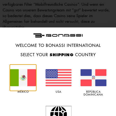
verfügbaren Filter “Mobilfreundliche Casinos”. Und wenn ein
Casino von unserem Bewertungsteam mit “gut” bewertet wurde,
so bedeutet dies, dass dieses Casino seine Spieler im
Allgemeinen fair behandelt und nicht versucht, diese zu
übervorteilen.
Egal, ob Sie nach neuen Spielangeboten, innovativen
Bonusstrukturen oder nach dem neuesten mobilen Spielen suchen,
WELCOME TO BONASSI INTERNATIONAL
diese neuen Online Casinos Deutschland haben immer etwas
Besonderes. Die Online Casino Industrie wächst von Tag zu Tag
SHIPPING
SELECT YOUR
COUNTRY
weiter, sodass neue Deutsche Online Casinos regelmäßig auf den
Markt kommen und neue Erlebnisse, aufregende Werbeaktionen
und modernste Technologie mit modernen Design und exklusiven
Spielen bieten. Mit Klarna können die Spieler ihre Einzahlungen
sofort bezahlen oder sich später entscheiden, um später mehr
Kontrolle über ihre Zahlungen zu geben. Es ermöglicht den
MÉXICO
USA
REPÚBLICA
Menschen, sofortige Zahlungen direkt von ihrem Bankkonto zu
DOMINICANA
leisten, ohne dass eine Karte erforderlich ist. Ist, ist eine der
vertrauenswürdigsten sicheren Zahlungsplattformen in Deutschen
Online Casinos. Schreibt das Casino Ihr Konto automatisch mit