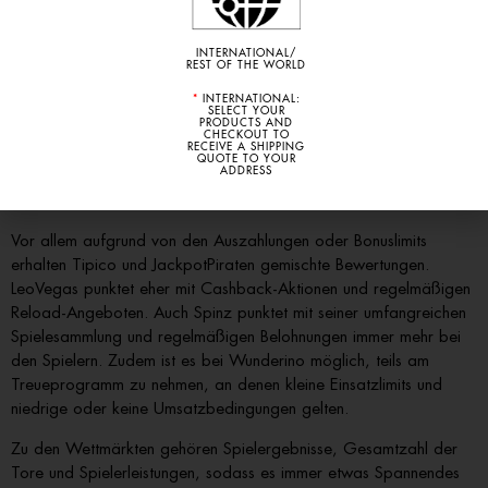
dem No-Deposit-Bonus zu, sodass Sie sofort spielen können.
Wazamba Casino sorgt dafür, dass Spieler ihre Bankgeschäfte
INTERNATIONAL/
ganz einfach erledigen können, egal wo sie sich befinden. Die
REST OF THE WORLD
Wazamba Mobile App bietet Spielern ein bequemes und
*
INTERNATIONAL:
SELECT YOUR
vielseitiges Spielerlebnis direkt über den Browser ihres
PRODUCTS AND
CHECKOUT TO
Mobilgeräts. Virtuelle Sportarten sind ideal für schnelle,
RECEIVE A SHIPPING
QUOTE TO YOUR
ununterbrochene Action und sofortige Ergebnisse.
ADDRESS
Faire und attraktive Boni
Vor allem aufgrund von den Auszahlungen oder Bonuslimits
erhalten Tipico und JackpotPiraten gemischte Bewertungen.
LeoVegas punktet eher mit Cashback-Aktionen und regelmäßigen
Reload-Angeboten. Auch Spinz punktet mit seiner umfangreichen
Spielesammlung und regelmäßigen Belohnungen immer mehr bei
den Spielern. Zudem ist es bei Wunderino möglich, teils am
Treueprogramm zu nehmen, an denen kleine Einsatzlimits und
niedrige oder keine Umsatzbedingungen gelten.
Zu den Wettmärkten gehören Spielergebnisse, Gesamtzahl der
Tore und Spielerleistungen, sodass es immer etwas Spannendes