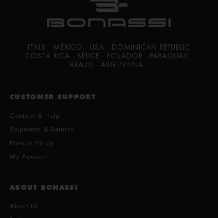
· ITALY · MÉXICO · USA · DOMINICAN REPUBLIC ·
COSTA RICA · BELICE · ECUADOR · PARAGUAY ·
BRAZIL · ARGENTINA ·
CUSTOMER SUPPORT
Contact & Help
Shipments & Returns
Privacy Policy
My Account
ABOUT BONASSI
About Us