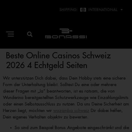
SHIPPING:
INTERNATIONAL
Beste Online Casinos Schweiz
2026 4 Echtgeld Seiten
Wir unterstützen Dich dabei, dass Dein Hobby stets eine sichere
Form der Unterhaltung bleibt. Solltest Du eine oder mehrere
dieser Fragen mit „Ja“ beantworten, ist es ratsam, die von
Wunderino bereitgestellten Schutzwerkzeuge wie Einzahlungslimits
oder einen Selbstausschluss zu nutzen. Da uns Deine Sicherheit am
Herzen liegt, möchten wir
wazamba schweiz
Dir dabei helfen,
Dein eigenes Verhalten objektiv zu bewerten.
So sind zum Beispiel Bonus Angebote eingeschränkt und die