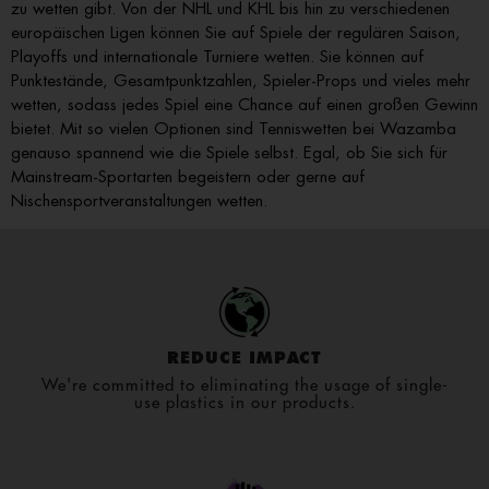
zu wetten gibt. Von der NHL und KHL bis hin zu verschiedenen
europäischen Ligen können Sie auf Spiele der regulären Saison,
Playoffs und internationale Turniere wetten. Sie können auf
Punktestände, Gesamtpunktzahlen, Spieler-Props und vieles mehr
wetten, sodass jedes Spiel eine Chance auf einen großen Gewinn
bietet. Mit so vielen Optionen sind Tenniswetten bei Wazamba
genauso spannend wie die Spiele selbst. Egal, ob Sie sich für
Mainstream-Sportarten begeistern oder gerne auf
Nischensportveranstaltungen wetten.
REDUCE IMPACT
We're committed to eliminating the usage of single-
use plastics in our products.