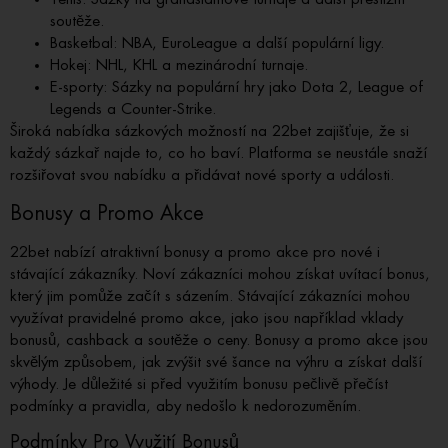
soutěže.
Basketbal: NBA, EuroLeague a další populární ligy.
Hokej: NHL, KHL a mezinárodní turnaje.
E-sporty: Sázky na populární hry jako Dota 2, League of
Legends a Counter-Strike.
Široká nabídka sázkových možností na 22bet zajišťuje, že si
každý sázkař najde to, co ho baví. Platforma se neustále snaží
rozšiřovat svou nabídku a přidávat nové sporty a události.
Bonusy a Promo Akce
22bet nabízí atraktivní bonusy a promo akce pro nové i
stávající zákazníky. Noví zákazníci mohou získat uvítací bonus,
který jim pomůže začít s sázením. Stávající zákazníci mohou
využívat pravidelné promo akce, jako jsou například vklady
bonusů, cashback a soutěže o ceny. Bonusy a promo akce jsou
skvělým způsobem, jak zvýšit své šance na výhru a získat další
výhody. Je důležité si před využitím bonusu pečlivě přečíst
podmínky a pravidla, aby nedošlo k nedorozuměním.
Podmínky Pro Využití Bonusů