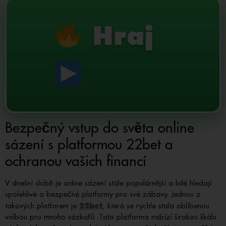
Hraj
Bezpečný vstup do světa online
sázení s platformou 22bet a
ochranou vašich financí
V dnešní době je online sázení stále populárnější a lidé hledají
spolehlivé a bezpečné platformy pro své zábavy. Jednou z
22bet
takových platforem je
, která se rychle stala oblíbenou
volbou pro mnoho sázkařů. Tato platforma nabízí širokou škálu