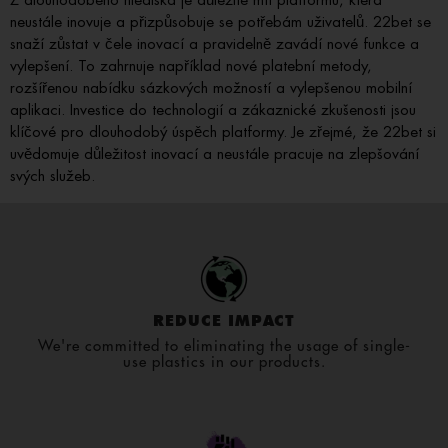
Z dlouhodobého hlediska je důležité mít platformu, která
neustále inovuje a přizpůsobuje se potřebám uživatelů. 22bet se
snaží zůstat v čele inovací a pravidelně zavádí nové funkce a
vylepšení. To zahrnuje například nové platební metody,
rozšířenou nabídku sázkových možností a vylepšenou mobilní
aplikaci. Investice do technologií a zákaznické zkušenosti jsou
klíčové pro dlouhodobý úspěch platformy. Je zřejmé, že 22bet si
uvědomuje důležitost inovací a neustále pracuje na zlepšování
svých služeb.
REDUCE IMPACT
We're committed to eliminating the usage of single-
use plastics in our products.