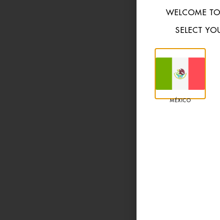
WELCOME TO
SELECT Y
MÉXICO