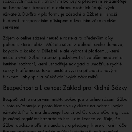
sázkových možností, atraktivní bonusy a především se zaměřuje
na bezpečnost transakcí a ochranu osobních údajů svých
uživatelů. Důvěra v platformu je zásadní a 22bet si ji snaží
budovat transparentním přístupem a kvalitním zákaznickým
servisem.
Zájem o online sázení neustále roste a to především díky
pohodlí, které nabízí. Můžete sázet z pohodlí svého domova,
kdykoliv a kdekoliv. Důležité je ale vybrat si platformu, které
můžete věřit. 22bet se snaží poskytovat uživatelům moderní a
intuitivní rozhraní, které usnadňuje navigaci a umožňuje rychlé
sázky. Platforma se také neustále vyvíjí a přichází s novými
funkcemi, aby splnila očekávání svých zákazníků.
Bezpečnost a Licence: Základ pro Klidné Sázky
Bezpečnost je na prvním místě, pokud jde o online sázení. 22bet
si toto uvědomuje a proto klade velký důraz na ochranu svých
uživatelů. Platforma disponuje licencí od Curacao eGaming, což
je známý regulátor hazardních her. Tato licence zajišťuje, že
22bet dodržuje přísné standardy a předpisy, které chrání hráče.
Proces registrace vyžaduje ověření totožnosti, což pomáhá