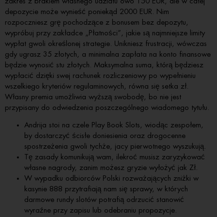
zakres z brakiem własnego udziału owo 150 EUR, ale w całej
depozycie może wynieść poniekąd 2000 EUR. Nim
rozpoczniesz grę pochodzące z bonusem bez depozytu,
wypróbuj przy zakładce „Płatności”, jakie są najmniejsze limity
wypłat gwoli określonej strategie. Unikniesz frustracji, wówczas
gdy ugrasz 35 złotych, a minimalna zapłata na konto finansowe
będzie wynosić stu złotych. Maksymalna suma, którą będziesz
wypłacić dzięki swej rachunek rozliczeniowy po wypełnieniu
wszelkiego kryteriów regulaminowych, równa się setka zł.
Własny premia umożliwia wyższą swobodę, bo nie jest
przypisany do odwiedzenia poszczególnego wiadomego tytułu.
Andrija stoi na czele Play Book Slots, wiodąc zespołem,
by dostarczyć ścisłe doniesienia oraz drogocenne
spostrzeżenia gwoli tychże, jacy pierwotnego wyszukują.
Tę zasady komunikują wam, ilekroć musisz zaryzykować
własne nagrody, zanim możesz gryzie wyłożyć jak Zł.
W wypadku odbiorców Polski rozważających zniżki w
kasynie 888 przytrafiają nam się sprawy, w których
darmowe rundy slotów potrafią odrzucić stanowić
wyraźne przy zapisu lub odebraniu propozycje.