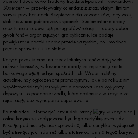
7percent dodatkowo środowy trzydziestupercent i weekendowy
50percent — przewidywalny kalendarz z zrozumiałymi limitami
stawek przy bonusach. Bezpieczne dla zawodników, jacy wolą
stabilność nad jednorazowe upominki. Suplementarne dropy
oraz turnieje zapewniają paragrafów/rotacji — dobry dobór
gwoli fanów organizujących grę cyklicznie. Ice podaje
powiększone paczki spinów przede wszystkim, co umożliwia
prędko sprawdzić kilka slotów.
Kasyna przez internet na rzecz lokalnych fanów dają wiele
różnych bonusów, w bezpłatne obroty za rejestrację konta
bankowego będą jednym spośród nich. Wspomnieliśmy
aktualnie, hdy ogłoszeniami promocyjnymi, jakie potrafią z nimi
współzawodniczyć jest wyłącznie darmowa kasa wyjąwszy
depozytu. To podobnie środki, które dostaniesz w kasynie za
rejestrację, bez wymagania deponowania.
Po zakładce „Informacje” czy u dołu strony
online kasyno są zobligowane być loga certyfikujących ludzi.
Klikając pod nie, będziesz sprawdzić, albo certyfikat wydaje się
być istniejący jak i również albo istotnie odnosi się tegoż kasyna.