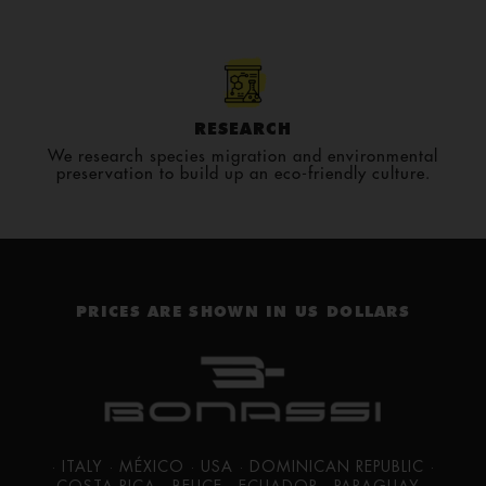
RESEARCH
We research species migration and environmental
preservation to build up an eco-friendly culture.
PRICES ARE SHOWN IN US DOLLARS
· ITALY · MÉXICO · USA · DOMINICAN REPUBLIC ·