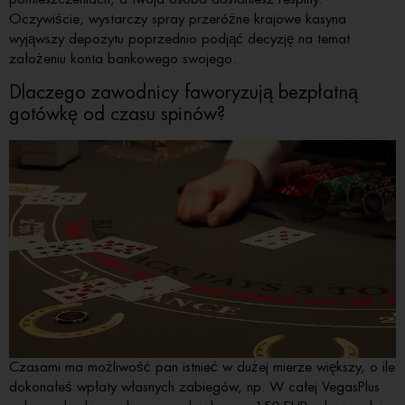
Oczywiście, wystarczy spray przeróżne krajowe kasyna
wyjąwszy depozytu poprzednio podjąć decyzję na temat
założeniu konta bankowego swojego.
Dlaczego zawodnicy faworyzują bezpłatną
gotówkę od czasu spinów?
Czasami ma możliwość pan istnieć w dużej mierze większy, o ile
dokonałeś wpłaty własnych zabiegów, np. W całej VegasPlus