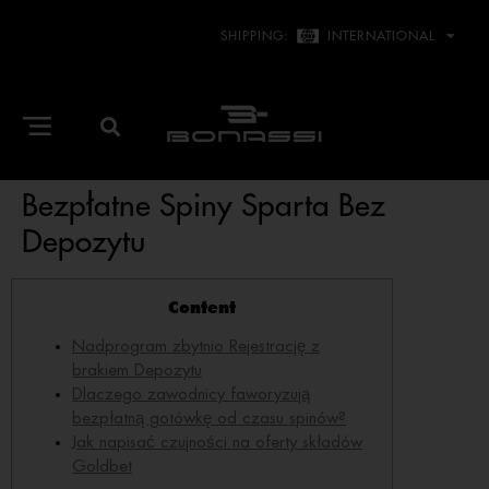
SHIPPING:
INTERNATIONAL
Bezpłatne Spiny Sparta Bez
Depozytu
Content
Nadprogram zbytnio Rejestrację z
brakiem Depozytu
Dlaczego zawodnicy faworyzują
bezpłatną gotówkę od czasu spinów?
Jak napisać czujności na oferty składów
Goldbet