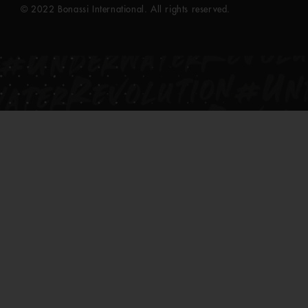
© 2022 Bonassi International. All rights reserved.