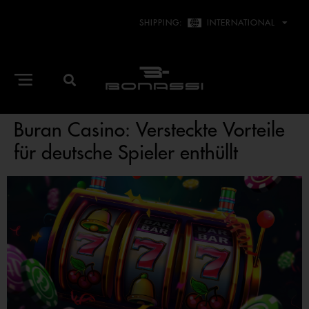
SHIPPING:
INTERNATIONAL
Buran Casino: Versteckte Vorteile
für deutsche Spieler enthüllt