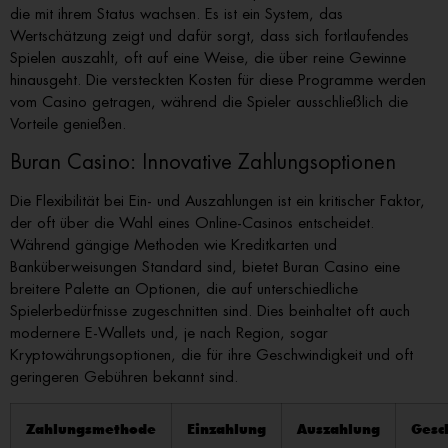
die mit ihrem Status wachsen. Es ist ein System, das
Wertschätzung zeigt und dafür sorgt, dass sich fortlaufendes
Spielen auszahlt, oft auf eine Weise, die über reine Gewinne
hinausgeht. Die versteckten Kosten für diese Programme werden
vom Casino getragen, während die Spieler ausschließlich die
Vorteile genießen.
Buran Casino: Innovative Zahlungsoptionen
Die Flexibilität bei Ein- und Auszahlungen ist ein kritischer Faktor,
der oft über die Wahl eines Online-Casinos entscheidet.
Während gängige Methoden wie Kreditkarten und
Banküberweisungen Standard sind, bietet Buran Casino eine
breitere Palette an Optionen, die auf unterschiedliche
Spielerbedürfnisse zugeschnitten sind. Dies beinhaltet oft auch
modernere E-Wallets und, je nach Region, sogar
Kryptowährungsoptionen, die für ihre Geschwindigkeit und oft
geringeren Gebühren bekannt sind.
Zahlungsmethode
Einzahlung
Auszahlung
Gesc