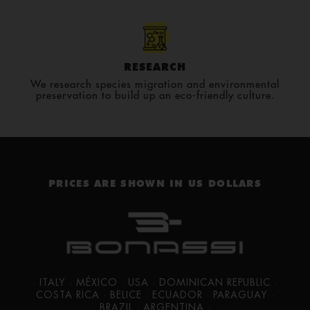
RESEARCH
We research species migration and environmental
preservation to build up an eco-friendly culture.
PRICES ARE SHOWN IN US DOLLARS
· ITALY · MÉXICO · USA · DOMINICAN REPUBLIC ·
COSTA RICA · BELICE · ECUADOR · PARAGUAY ·
BRAZIL · ARGENTINA ·