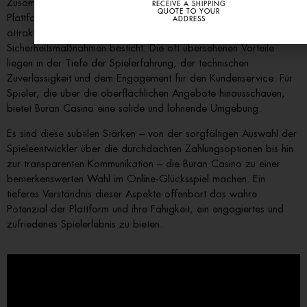
Zusammenfassend lässt sich sagen, dass Buran Casino eine
RECEIVE A SHIPPING
QUOTE TO YOUR
Plattform ist, die durch eine Kombination aus vielfältigen Spielen,
ADDRESS
attraktiven Treueprogrammen und robusten
Sicherheitsmaßnahmen besticht. Die oft übersehenen Vorteile
liegen in der Tiefe der Spielerfahrung, der technischen
Zuverlässigkeit und dem Engagement für den Kundenservice. Für
Spieler, die über die oberflächlichen Angebote hinausschauen,
bietet Buran Casino eine solide und lohnende Umgebung.
Es sind diese subtilen Stärken – von der sorgfältigen Auswahl der
Spieleentwickler über die durchdachten Zahlungsoptionen bis hin
zur transparenten Kommunikation – die Buran Casino zu einer
bemerkenswerten Wahl im Online-Glücksspiel machen. Ein
tieferes Verständnis dieser Aspekte offenbart das wahre
Potenzial der Plattform und ihre Fähigkeit, ein engagiertes und
zufriedenes Spielerlebnis zu bieten.