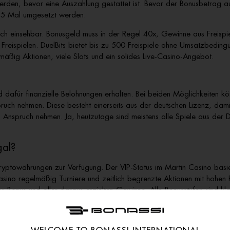
rden, bevor eine Auszahlung gestattet ist. Bevor der Bonusbetrag 
35 Mal umgesetzt werden.
eich einsehbar. Bonusgeld muss in der Regel 40x, Gewinne aus Freisp
 Freispielen. DuelBits bietet bis zu 500 Freispiele ohne Umsatzbedi
lmäßig Aktionen, viele Slots und ein solides Live-Casino-Angebot.
d dafür finanzielle Belohnungen erhalten. Bei beiden Möglichkeiten 
h nehmen. Diese besteht einerseits aus der deutschen Lizenz, damit d
Anspruch nehmen. Ja, heutzutage sind meistens alle Spiele aus der
gal?
ryptowährungen zur Verfügung. Der VIP-Status im Martin Casino basie
Casino regelmäßig Turniere und zeitlich begrenzte Aktionen mit hohen 
s Bonus und aller daraus erzielten Gewinne. Alle Bonusstufen sind kla
 Kryptowährungen direkt zur Auswahl.
obe zu stellen und echte Geldgewinne zu erzielen. Somit handelt es 