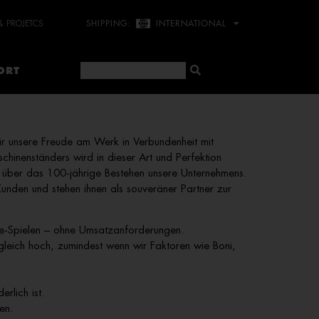
& PROJETCS
SHIPPING:
INTERNATIONAL
ORT
ir unsere Freude am Werk in Verbundenheit mit
chinenständers wird in dieser Art und Perfektion
n über das 100-jährige Bestehen unsere Unternehmens.
unden und stehen ihnen als souveräner Partner zur
ve-Spielen – ohne Umsatzanforderungen.
gleich hoch, zumindest wenn wir Faktoren wie Boni,
rlich ist.
en.