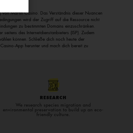
te) von Martin Casino. Das Verständnis dieser Nuancen
Bedingungen wird der Zugriff auf die Ressource nicht
rbindungen zu bestimmten Domains einzuschränken.
seitens des Internetdienstanbieters (ISP). Zudem
wählen können. Schließe dich noch heute der
 Casino-App herunter und mach dich bereit zu
RESEARCH
We research species migration and
environmental preservation to build up an eco-
friendly culture.