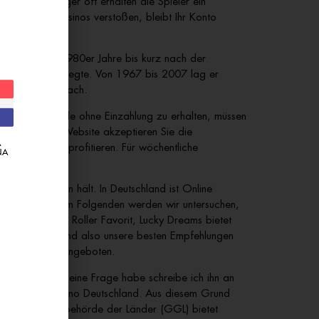
elen und weniger oft erhalten die Spieler ein
Regeln des Casinos verstoßen, bleibt Ihr Konto
n Mitte der 1980er Jahre bis kurz nach der
itzenposition belegte. Von 1967 bis 2007 lag er
e Beliebtheit nach.
siven Freispiele ohne Einzahlung zu erhalten, müssen
ie Nutzung der Website akzeptieren Sie die
A
eren Prämien profitieren. Für wöchentliche
NA
e von 400 Euro.
sspielpraktiken hält. In Deutschland ist Online
 geprüft werden. Im Folgenden werden wir untersuchen,
ten. Ein High Roller Favorit, Lucky Dreams bietet
gten Casinos sind also unsere besten Empfehlungen
n Casino -Bonusangeboten.
mer wenn ich eine Frage habe schreibe ich ihn an
beste Online Casino Deutschland. Aus diesem Grund
ame Glücksspielbehörde der Länder (GGL) bietet