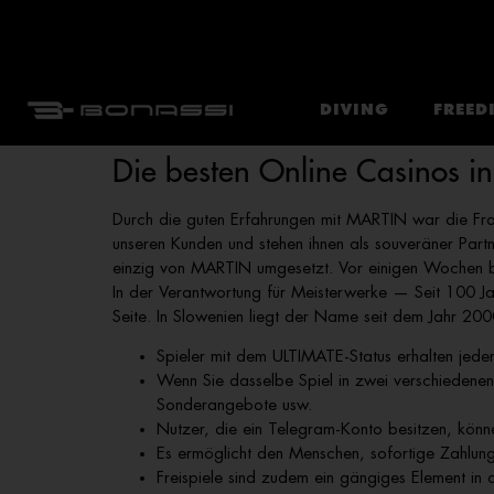
DIVING
FREED
Die besten Online Casinos i
Durch die guten Erfahrungen mit MARTIN war die Frag
unseren Kunden und stehen ihnen als souveräner Partn
einzig von MARTIN umgesetzt. Vor einigen Wochen ber
In der Verantwortung für Meisterwerke — Seit 100 Ja
Seite. In Slowenien liegt der Name seit dem Jahr 20
Spieler mit dem ULTIMATE-Status erhalten jede
Wenn Sie dasselbe Spiel in zwei verschiedenen
Sonderangebote usw.
Nutzer, die ein Telegram-Konto besitzen, können
Es ermöglicht den Menschen, sofortige Zahlunge
Freispiele sind zudem ein gängiges Element in