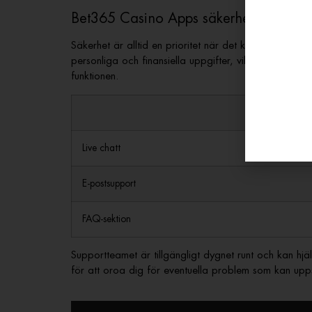
Bet365 Casino Apps säkerhet och supp
Säkerhet är alltid en prioritet när det kommer till 
personliga och finansiella uppgifter, vilket ger dig
funktionen.
Live chatt
E-postsupport
FAQ-sektion
Supportteamet är tillgängligt dygnet runt och kan hjäl
för att oroa dig för eventuella problem som kan up