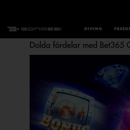
DIVING
FREED
Dolda fördelar med Bet365 