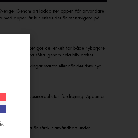
i Sverige. Genom att ladda ner appen får användare
arna med appen är hur enkelt det är att navigera på
 intuitiv, vilket gör det enkelt för både nybörjare
em utan att behöva söka igenom hela biblioteket.
a favoritturneringar startar eller när det finns nya
 live spel och casinospel utan fördröjning. Appen är
A
NA
ch enkelt. Detta är särskilt användbart under