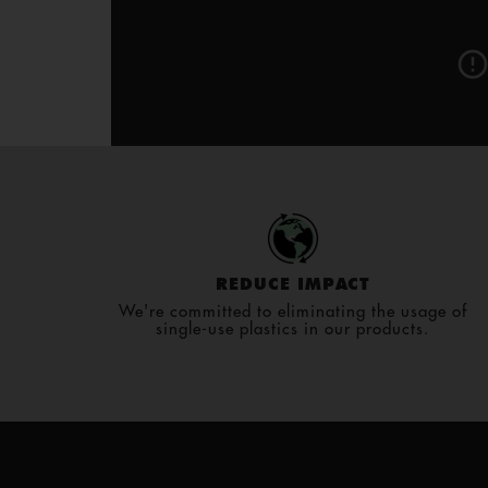
REDUCE IMPACT
We're committed to eliminating the usage of
single-use plastics in our products.