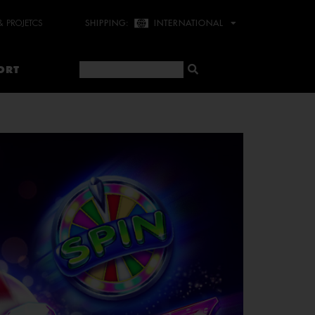
& PROJETCS
SHIPPING:
INTERNATIONAL
ORT