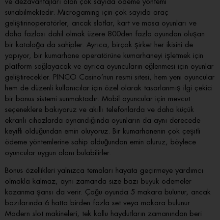
ve dezavantajları olan çok sayıda ödeme yöntemi
sunabilmektedir. Microgaming için çok sayıda araç
geliştirinoperatörler, ancak slotlar, kart ve masa oyunları ve
daha fazlası dahil olmak üzere 800den fazla oyundan oluşan
bir kataloğa da sahipler. Ayrıca, birçok şirket her ikisini de
yapıyor, bir kumarhane operatörüne kumarhaneyi işletmek için
platform sağlayacak ve ayrıca oyuncuların eğlenmesi için oyunlar
geliştirecekler. PINCO Casino’nun resmi sitesi, hem yeni oyuncular
hem de düzenli kullanıcılar için özel olarak tasarlanmış ilgi çekici
bir bonus sistemi sunmaktadır. Mobil oyuncular için mevcut
seçeneklere bakıyoruz ve akıllı telefonlarda ve daha küçük
ekranlı cihazlarda oynandığında oyunların da aynı derecede
keyifli olduğundan emin oluyoruz. Bir kumarhanenin çok çeşitli
ödeme yöntemlerine sahip olduğundan emin oluruz, böylece
oyuncular uygun olanı bulabilirler.
Bonus özellikleri yalnızca temaları hayata geçirmeye yardımcı
olmakla kalmaz, aynı zamanda size bazı büyük ödemeler
kazanma şansı da verir. Çoğu oyunda 5 makara bulunur, ancak
bazılarında 6 hatta birden fazla set veya makara bulunur.
Modern slot makineleri, tek kollu haydutların zamanından beri