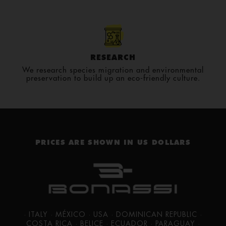
RESEARCH
We research species migration and environmental
preservation to build up an eco-friendly culture.
PRICES ARE SHOWN IN US DOLLARS
· ITALY · MÉXICO · USA · DOMINICAN REPUBLIC ·
COSTA RICA · BELICE · ECUADOR · PARAGUAY ·