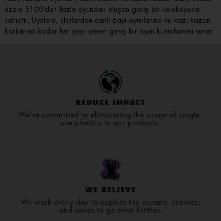
üzere 5100’den fazla oyundan oluşan geniş bir koleksiyona
sahiptir. Üyelere, slotlardan canlı bayi oyunlarına ve kazı kazan
kartlarına kadar her şeyi içeren geniş bir oyun kütüphanesi sunar.
REDUCE IMPACT
We're committed to eliminating the usage of single-
use plastics in our products.
WE BELIEVE
We work every day to explore the oceans, cenotes,
and caves to go even further.