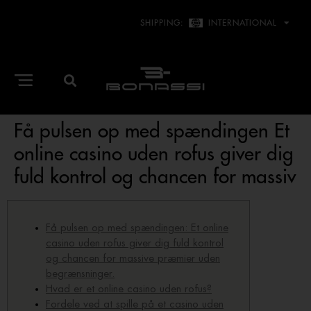
SHIPPING:
INTERNATIONAL
Få pulsen op med spændingen Et
online casino uden rofus giver dig
fuld kontrol og chancen for massiv
Få pulsen op med spændingen: Et online
casino uden rofus giver dig fuld kontrol
og chancen for massive præmier uden
begrænsninger.
Hvad er et online casino uden rofus?
Fordele ved at spille på et casino uden