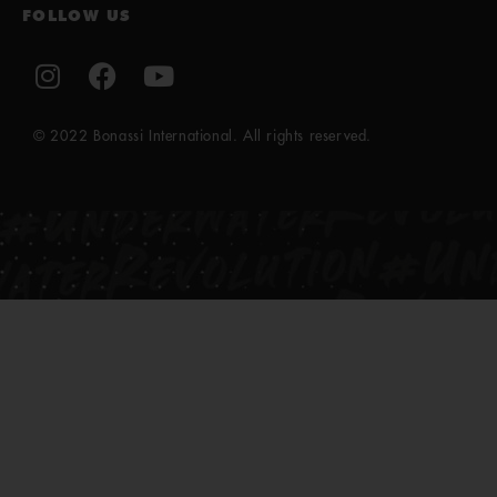
FOLLOW US
© 2022 Bonassi International. All rights reserved.