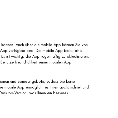
en können. Auch über die mobile App können Sie von
e App verfügbar sind. Die mobile App bietet eine
Es ist wichtig, die App regelmäßig zu aktualisieren,
 Benutzerfreundlichkeit seiner mobilen App.
ktionen und Bonusangebote, sodass Sie keine
e mobile App ermöglicht es Ihnen auch, schnell und
Desktop-Version, was Ihnen ein besseres