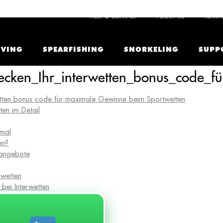
HELP & CONTACT
ABOUT US
TEAM 
IVING
SPEARFISHING
SNORKELING
SUPP
cken_Ihr_interwetten_bonus_code_f
tten bonus code für maximale Gewinne beim Sportwetten
en im Detail
imal
en?
sangebote
rwetten
 bei Interwetten