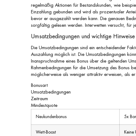
regelmäßig Aktionen für Bestandskunden, wie beispi
Einzahlung gebunden und wird als prozentualer Antei
bevor er ausgezahlt werden kann. Die genauen Beding
sorgfältig gelesen werden. Interwetten versucht, fü
Umsatzbedingungen und wichtige Hinweise
Die Umsatzbedingungen sind ein entscheidender Fakt
Auszahlung möglich ist. Die Umsatzbedingungen könne
Inanspruchnahme eines Bonus über die geltenden Umsat
Rahmenbedingungen für die Umsetzung des Bonus bea
möglicherweise als weniger attraktiv erweisen, als er
Bonusart
Umsatzbedingungen
Zeitraum
Mindestquote
Neukundenbonus
5x Bo
Wett-Boost
Keine