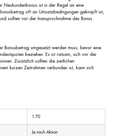
r Neukundenbonus ist in der Regel an eine
r Bonusbetrag oft an Umsatzbedingungen geknüpft ist,
 und sollten vor der Inanspruchnahme des Bonus
der Bonusbetrag umgesetzt werden muss, bevor eine
destquoten beziehen. Es ist ratsam, sich vor der
nen. Zusätzlich sollten die zeitlichen
em kurzen Zeitrahmen verbunden ist, kann sich
1.70
Je nach Aktion