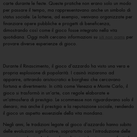
carte durante le feste. Queste pratiche non erano solo un modo
per passare il tempo, ma rappresentavano anche un simbolo di
status sociale. Le lotterie, ad esempio, venivano organizzate per
finanziare opere pubbliche e progetti di beneficenza,
dimostrando così come il gioco fosse integrato nella vita
quotidiana. Oggi molti cercano informazioni su
siti non aams
per
provare diverse esperienze di gioco.
Durante il Rinascimento, il gioco d’azzardo ha visto una vera e
propria esplosione di popolarità. I casinò iniziarono ad
apparire, attirando aristocratici e borghesi che cercavano
fortuna e divertimento. In città come Venezia e Monte Carlo, il
gioco si trasformò in un’arte, con regole elaborate e
un’atmosfera di prestigio. Le scommesse non riguardavano solo il
denaro, ma anche il prestigio e la reputazione sociale, rendendo
il gioco un aspetto essenziale della vita mondana.
Negli anni, le tradizioni legate al gioco d’azzardo hanno subito
delle evoluzioni significative, soprattutto con l’introduzione delle