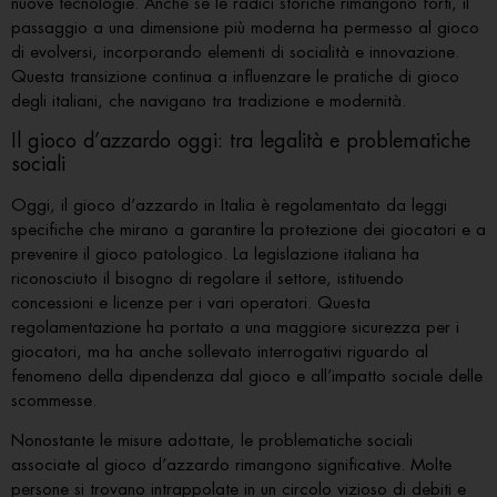
nuove tecnologie. Anche se le radici storiche rimangono forti, il
passaggio a una dimensione più moderna ha permesso al gioco
di evolversi, incorporando elementi di socialità e innovazione.
Questa transizione continua a influenzare le pratiche di gioco
degli italiani, che navigano tra tradizione e modernità.
Il gioco d’azzardo oggi: tra legalità e problematiche
sociali
Oggi, il gioco d’azzardo in Italia è regolamentato da leggi
specifiche che mirano a garantire la protezione dei giocatori e a
prevenire il gioco patologico. La legislazione italiana ha
riconosciuto il bisogno di regolare il settore, istituendo
concessioni e licenze per i vari operatori. Questa
regolamentazione ha portato a una maggiore sicurezza per i
giocatori, ma ha anche sollevato interrogativi riguardo al
fenomeno della dipendenza dal gioco e all’impatto sociale delle
scommesse.
Nonostante le misure adottate, le problematiche sociali
associate al gioco d’azzardo rimangono significative. Molte
persone si trovano intrappolate in un circolo vizioso di debiti e