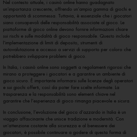
Nel contesto attuale, i casinò online hanno guadagnato
un’importanza crescente, offrendo un’ampia gamma di giochi e
opportunità di scommessa. Tuttavia, è essenziale che i giocatori
siano consapevoli delle responsabilità associate al gioco. Le
piattaforme di gioco online devono fornire informazioni chiare
sui rischi e sulle modalità di gioco responsabile. Questo include
l’implementazione di limiti di deposito, strumenti di
autovalutazione e accesso a servizi di supporto per coloro che
potrebbero sviluppare problemi di gioco.
In Italia, i casinò online sono soggetti a regolamenti rigorosi che
mirano a proteggere i giocatori e a garantire un ambiente di
gioco sicuro. È importante informarsi sulle licenze degli operatori
e sui giochi offerti, così da poter fare scelte informate. La
trasparenza e la responsabilità sono elementi chiave nel
garantire che l’esperienza di gioco rimanga piacevole e sicura.
In conclusione, l’evoluzione del gioco d’azzardo in Italia è un
viaggio affascinante che unisce tradizione e modernità. Con
un’attenzione costante alla sicurezza e al benessere dei
giocatori, è possibile continuare a godere di questa forma di