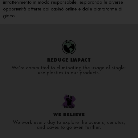
intrattenimento in modo responsabile, esplorando le diverse
opportunità offerte dai casinò online e dalle piattaforme di
gioco.
REDUCE IMPACT
We're committed to eliminating the usage of single-
use plastics in our products.
WE BELIEVE
We work every day to explore the oceans, cenotes,
and caves to go even further.