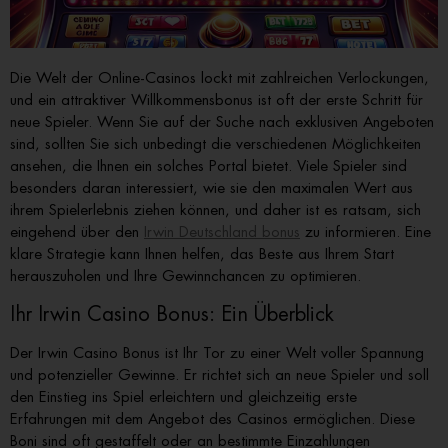
Die Welt der Online-Casinos lockt mit zahlreichen Verlockungen,
und ein attraktiver Willkommensbonus ist oft der erste Schritt für
neue Spieler. Wenn Sie auf der Suche nach exklusiven Angeboten
sind, sollten Sie sich unbedingt die verschiedenen Möglichkeiten
ansehen, die Ihnen ein solches Portal bietet. Viele Spieler sind
besonders daran interessiert, wie sie den maximalen Wert aus
ihrem Spielerlebnis ziehen können, und daher ist es ratsam, sich
eingehend über den
Irwin Deutschland bonus
zu informieren. Eine
klare Strategie kann Ihnen helfen, das Beste aus Ihrem Start
herauszuholen und Ihre Gewinnchancen zu optimieren.
Ihr Irwin Casino Bonus: Ein Überblick
Der Irwin Casino Bonus ist Ihr Tor zu einer Welt voller Spannung
und potenzieller Gewinne. Er richtet sich an neue Spieler und soll
den Einstieg ins Spiel erleichtern und gleichzeitig erste
Erfahrungen mit dem Angebot des Casinos ermöglichen. Diese
Boni sind oft gestaffelt oder an bestimmte Einzahlungen