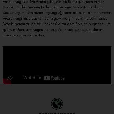
Auszahlung von Gewinnen gibt, die mit Bonusguthaben erzielt
wurden. In den meisten Fällen gibt es eine Mindestanzahl von
Umsetzungen (Umsatzbedingungen), aber oft auch ein maximales
Auszahlungslimit, das für Bonusgewinne gilt. Es ist ratsam, diese
Details genau zu prüfen, bevor Sie mit dem Spielen beginnen, um
spätere Überraschungen zu vermeiden und ein reibungsloses
Erlebnis zu gewährleisten.