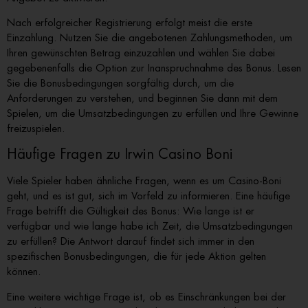
Nach erfolgreicher Registrierung erfolgt meist die erste
Einzahlung. Nutzen Sie die angebotenen Zahlungsmethoden, um
Ihren gewünschten Betrag einzuzahlen und wählen Sie dabei
gegebenenfalls die Option zur Inanspruchnahme des Bonus. Lesen
Sie die Bonusbedingungen sorgfältig durch, um die
Anforderungen zu verstehen, und beginnen Sie dann mit dem
Spielen, um die Umsatzbedingungen zu erfüllen und Ihre Gewinne
freizuspielen.
Häufige Fragen zu Irwin Casino Boni
Viele Spieler haben ähnliche Fragen, wenn es um Casino-Boni
geht, und es ist gut, sich im Vorfeld zu informieren. Eine häufige
Frage betrifft die Gültigkeit des Bonus: Wie lange ist er
verfügbar und wie lange habe ich Zeit, die Umsatzbedingungen
zu erfüllen? Die Antwort darauf findet sich immer in den
spezifischen Bonusbedingungen, die für jede Aktion gelten
können.
Eine weitere wichtige Frage ist, ob es Einschränkungen bei der