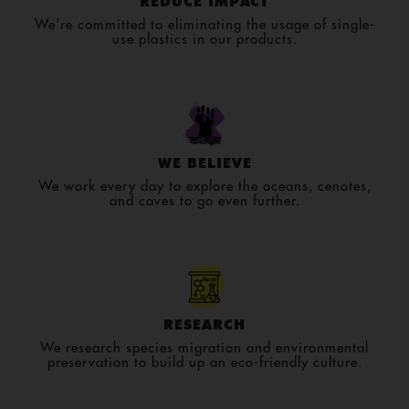
REDUCE IMPACT
We're committed to eliminating the usage of single-
use plastics in our products.
WE BELIEVE
We work every day to explore the oceans, cenotes,
and caves to go even further.
RESEARCH
We research species migration and environmental
preservation to build up an eco-friendly culture.