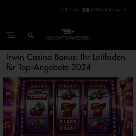
SHIPPING:
INTERNATIONAL
Irwin Casino Bonus: Ihr Leitfaden
für Top-Angebote 2024