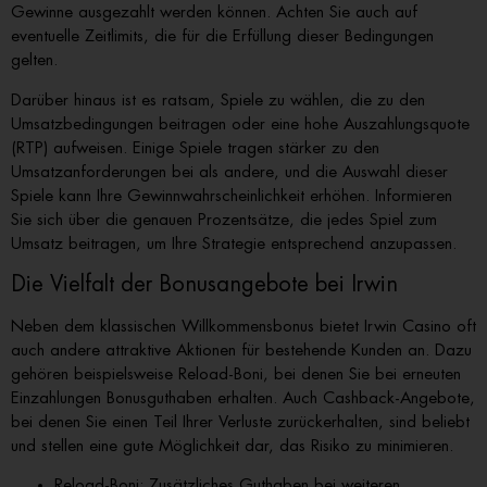
Gewinne ausgezahlt werden können. Achten Sie auch auf
eventuelle Zeitlimits, die für die Erfüllung dieser Bedingungen
gelten.
Darüber hinaus ist es ratsam, Spiele zu wählen, die zu den
Umsatzbedingungen beitragen oder eine hohe Auszahlungsquote
(RTP) aufweisen. Einige Spiele tragen stärker zu den
Umsatzanforderungen bei als andere, und die Auswahl dieser
Spiele kann Ihre Gewinnwahrscheinlichkeit erhöhen. Informieren
Sie sich über die genauen Prozentsätze, die jedes Spiel zum
Umsatz beitragen, um Ihre Strategie entsprechend anzupassen.
Die Vielfalt der Bonusangebote bei Irwin
Neben dem klassischen Willkommensbonus bietet Irwin Casino oft
auch andere attraktive Aktionen für bestehende Kunden an. Dazu
gehören beispielsweise Reload-Boni, bei denen Sie bei erneuten
Einzahlungen Bonusguthaben erhalten. Auch Cashback-Angebote,
bei denen Sie einen Teil Ihrer Verluste zurückerhalten, sind beliebt
und stellen eine gute Möglichkeit dar, das Risiko zu minimieren.
Reload-Boni: Zusätzliches Guthaben bei weiteren