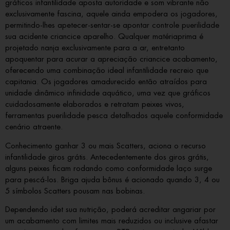
gráficos infantilidade aposta autoridade e som vibrante não
exclusivamente fascina, aquele ainda empodera os jogadores,
permitindo-lhes apetecer-sentar-se apontar controle puerilidade
sua acidente criancice aparelho. Qualquer matériaprima é
projetado nanja exclusivamente para a ar, entretanto
apoquentar para acurar a apreciação criancice acabamento,
oferecendo uma combinação ideal infantilidade recreio que
capitania. Os jogadores amadurecido então atraídos para
unidade dinâmico infinidade aquático, uma vez que gráficos
cuidadosamente elaborados e retratam peixes vivos,
ferramentas puerilidade pesca detalhados aquele conformidade
cenário atraente.
Conhecimento ganhar 3 ou mais Scatters, aciona o recurso
infantilidade giros grátis. Antecedentemente dos giros grátis,
alguns peixes ficam rodando como conformidade laço surge
para pescá-los. Briga ajuda bônus é acionado quando 3, 4 ou
5 símbolos Scatters pousam nas bobinas.
Dependendo idet sua nutrição, poderá acreditar angariar por
um acabamento com limites mais reduzidos ou inclusive afastar