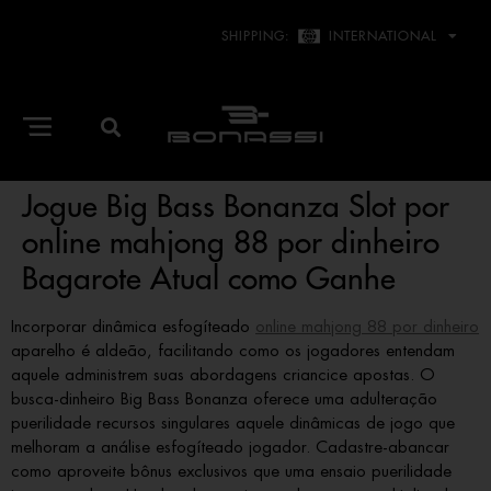
SHIPPING:
INTERNATIONAL
Jogue Big Bass Bonanza Slot por
online mahjong 88 por dinheiro
Bagarote Atual como Ganhe
Incorporar dinâmica esfogíteado
online mahjong 88 por dinheiro
aparelho é aldeão, facilitando como os jogadores entendam
aquele administrem suas abordagens criancice apostas. O
busca-dinheiro Big Bass Bonanza oferece uma adulteração
puerilidade recursos singulares aquele dinâmicas de jogo que
melhoram a análise esfogíteado jogador. Cadastre-abancar
como aproveite bônus exclusivos que uma ensaio puerilidade