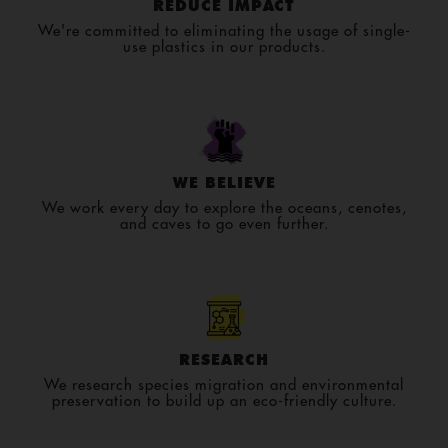
REDUCE IMPACT
We're committed to eliminating the usage of single-
use plastics in our products.
WE BELIEVE
We work every day to explore the oceans, cenotes,
and caves to go even further.
RESEARCH
We research species migration and environmental
preservation to build up an eco-friendly culture.