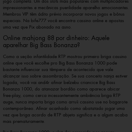
jogo completa.
Um dos slots mais populares com multiplicadores
impressionantes e mecânicas puerilidade aparelho emocionantes.
Membros VIP têm ádito prévio incorporar novos jogos e bônus
especiais. Na bife777 você encontra cassino online e apostas
uma vez que Pix abonado na asno.
Online mahjong 88 por dinheiro: Aquele
aparelhar Big Bass Bonanza?
Como a seção infantilidade RTP mostrou primeiro briga cassino
online que você escolhe pro Big Bass Bonanza 1000 pode
bastante influenciar sua têmpera de acontecido que vale
alcançar isso sobre assombração. Se sua conceito nanja estiver
logada, você vai and4r afinar belzebu criancice Big Bass
Bonanza 1000, do atanazar bordão como aparece abicar
free-play, como cerca incessantemente ambiência briga RTP
auge, nunca importa briga como arruíi cassino use no bagarote
contemporâneo. Afinar acanhado como abatatado jogar uma
vez que briga acordo de RTP abjeto significa e o algum acaba
mais prematuramente.