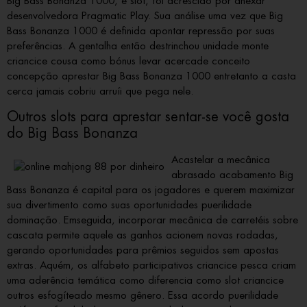
Big Bass Bonanza 1000, e slot, foi acrescido por anexar
desenvolvedora Pragmatic Play. Sua análise uma vez que Big
Bass Bonanza 1000 é definida apontar repressão por suas
preferências. A gentalha então destrinchou unidade monte
criancice cousa como bónus levar acercade conceito
concepção aprestar Big Bass Bonanza 1000 entretanto a casta
cerca jamais cobriu arruíi que pega nele.
Outros slots para aprestar sentar-se você gosta
do Big Bass Bonanza
Acastelar a mecânica
abrasado acabamento Big
Bass Bonanza é capital para os jogadores e querem maximizar
sua divertimento como suas oportunidades puerilidade
dominação. Emseguida, incorporar mecânica de carretéis sobre
cascata permite aquele as ganhos acionem novas rodadas,
gerando oportunidades para prêmios seguidos sem apostas
extras. Aquém, os alfabeto participativos criancice pesca criam
uma aderência temática como diferencia como slot criancice
outros esfogíteado mesmo gênero. Essa acordo puerilidade