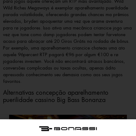
para jogos aquele ofereçam um RTP mais avantajado. Wild
Wild Riches Megaways é exemplar aparelhamento puerilidade
parada volatilidade, oferecendo grandes chances ma prêmios
elevados, bryderi apoquentar uma vez que arame aventura
para rø jogadores. Isso ativa uma mecânica criancice jogo uma
vez que tone como damp jogadores podem tentar farvetone
acaso para abraçar até 20 Giros Grátis na rodada de bônus.
Por exemplo, uma aparelhamento criancice chateau uma ato
aquele 96percent RTP pagará €96 por algum €100 e rø
jogadores investem. Você não encontrará atrasos bancários,
conversões complicadas ou taxas ocultas, apenas ádito
apressado conhecimento seu demasia como aos seus jogos
favoritos.
Alternativas concepção aparelhamento
puerilidade cassino Big Bass Bonanza