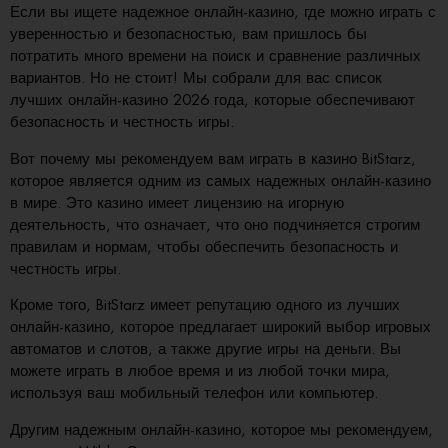
Если вы ищете надежное онлайн-казино, где можно играть с
уверенностью и безопасностью, вам пришлось бы
потратить много времени на поиск и сравнение различных
вариантов. Но не стоит! Мы собрали для вас список
лучших онлайн-казино 2026 года, которые обеспечивают
безопасность и честность игры.
Вот почему мы рекомендуем вам играть в казино BitStarz,
которое является одним из самых надежных онлайн-казино
в мире. Это казино имеет лицензию на игорную
деятельность, что означает, что оно подчиняется строгим
правилам и нормам, чтобы обеспечить безопасность и
честность игры.
Кроме того, BitStarz имеет репутацию одного из лучших
онлайн-казино, которое предлагает широкий выбор игровых
автоматов и слотов, а также другие игры на деньги. Вы
можете играть в любое время и из любой точки мира,
используя ваш мобильный телефон или компьютер.
Другим надежным онлайн-казино, которое мы рекомендуем,