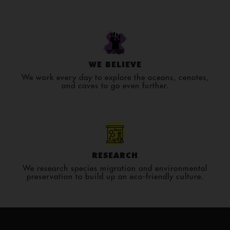
WE BELIEVE
We work every day to explore the oceans, cenotes,
and caves to go even further.
RESEARCH
We research species migration and environmental
preservation to build up an eco-friendly culture.