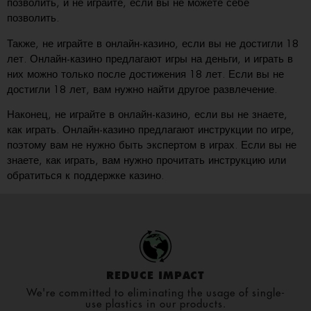
позволить, и не играйте, если вы не можете себе
позволить.
Также, не играйте в онлайн-казино, если вы не достигли 18
лет. Онлайн-казино предлагают игры на деньги, и играть в
них можно только после достижения 18 лет. Если вы не
достигли 18 лет, вам нужно найти другое развлечение.
Наконец, не играйте в онлайн-казино, если вы не знаете,
как играть. Онлайн-казино предлагают инструкции по игре,
поэтому вам не нужно быть экспертом в играх. Если вы не
знаете, как играть, вам нужно прочитать инструкцию или
обратиться к поддержке казино.
REDUCE IMPACT
We're committed to eliminating the usage of single-
use plastics in our products.