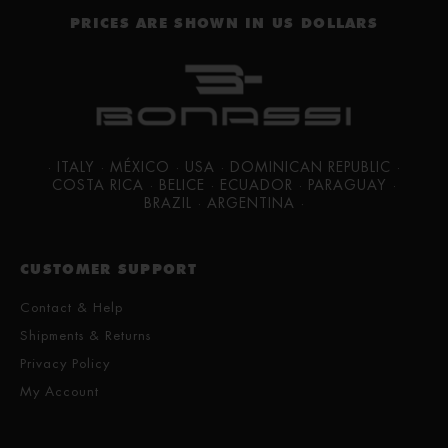
PRICES ARE SHOWN IN US DOLLARS
· ITALY · MÉXICO · USA · DOMINICAN REPUBLIC ·
COSTA RICA · BELICE · ECUADOR · PARAGUAY ·
BRAZIL · ARGENTINA ·
CUSTOMER SUPPORT
Contact & Help
Shipments & Returns
Privacy Policy
My Account