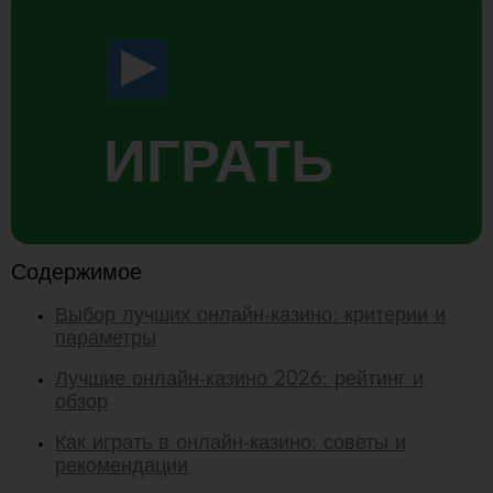
ИГРАТЬ
Содержимое
Выбор лучших онлайн-казино: критерии и
параметры
Лучшие онлайн-казино 2026: рейтинг и
обзор
Как играть в онлайн-казино: советы и
рекомендации