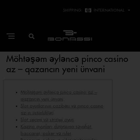
SHIPPING:
INTERNATIONAL
Möhtəşəm əyləncə pinco casino
az – qazancın yeni ünvani
Möhtəşəm əyləncə pinco casino az –
qazancın yeni ünvani
Slot oyunlarının cazibəsi və pinco casino
az-ın üstünlükləri
Slot seçimi və strateji oyun
Kazino oyunları dünyasına səyahət:
baccarat, poker və rulet