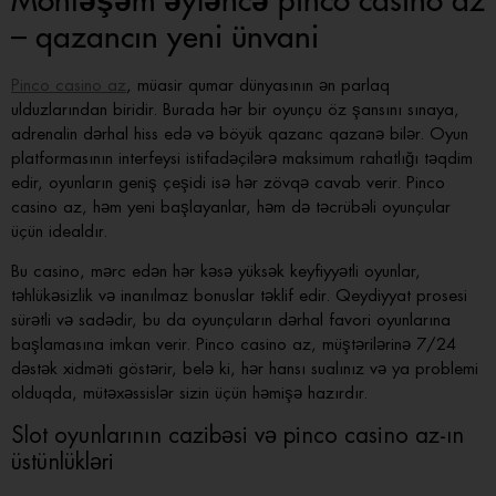
Möhtəşəm əyləncə pinco casino az
– qazancın yeni ünvani
Pinco casino az
, müasir qumar dünyasının ən parlaq
ulduzlarından biridir. Burada hər bir oyunçu öz şansını sınaya,
adrenalin dərhal hiss edə və böyük qazanc qazanə bilər. Oyun
platformasının interfeysi istifadəçilərə maksimum rahatlığı təqdim
edir, oyunların geniş çeşidi isə hər zövqə cavab verir. Pinco
casino az, həm yeni başlayanlar, həm də təcrübəli oyunçular
üçün idealdır.
Bu casino, mərc edən hər kəsə yüksək keyfiyyətli oyunlar,
təhlükəsizlik və inanılmaz bonuslar təklif edir. Qeydiyyat prosesi
sürətli və sadədir, bu da oyunçuların dərhal favori oyunlarına
başlamasına imkan verir. Pinco casino az, müştərilərinə 7/24
dəstək xidməti göstərir, belə ki, hər hansı sualınız və ya problemi
olduqda, mütəxəssislər sizin üçün həmişə hazırdır.
Slot oyunlarının cazibəsi və pinco casino az-ın
üstünlükləri