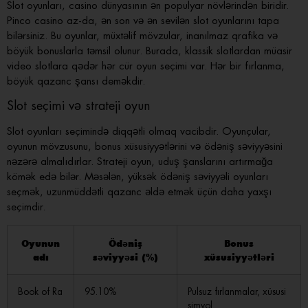
Slot oyunları, casino dünyasının ən populyar növlərindən biridir.
Pinco casino az-da, ən son və ən sevilən slot oyunlarını tapa
bilərsiniz. Bu oyunlar, müxtəlif mövzular, inanılmaz qrafika və
böyük bonuslarla təmsil olunur. Burada, klassik slotlardan müasir
video slotlara qədər hər cür oyun seçimi var. Hər bir fırlanma,
böyük qazanc şansı deməkdir.
Slot seçimi və strateji oyun
Slot oyunları seçimində diqqətli olmaq vacibdir. Oyunçular,
oyunun mövzusunu, bonus xüsusiyyətlərini və ödəniş səviyyəsini
nəzərə almalıdırlar. Strateji oyun, uduş şanslarını artırmağa
kömək edə bilər. Məsələn, yüksək ödəniş səviyyəli oyunları
seçmək, uzunmüddətli qazanc əldə etmək üçün daha yaxşı
seçimdir.
Oyunun
Ödəniş
Bonus
adı
səviyyəsi (%)
xüsusiyyətləri
Book of Ra
95.10%
Pulsuz fırlanmalar, xüsusi
simvol