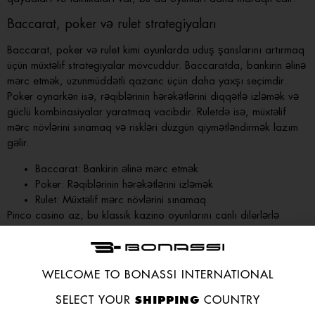
Baccarat, poker və rulet strategiyaları
Baccarat, poker və rulet kimi oyunlarda uduş şanslarını artırmaq
üçün müxtəlif strategiyalar mövcuddur. Baccaratda, bankirin əlinə
mərc etmək, uzunmüddətli qazanc üçün daha yaxşı seçimdir.
Poker oynarkən isə, rəqiblərinin hərəkətlərini diqqətlə izləmək və
güclü kombinasiyalar yaratmaq vacibdir. Ruletdə isə, müxtəlif
mərc növlərini sınamaq və riskləri düzgün qiymətləndirmək lazım
gəlir.
Baccarat: Bankirin əlinə mərc etmək
Poker: Rəqiblərinin hərəkətlərini izləmək
Rulet: Müxtəlif mərc növlərini sınamaq
Pinco casino az, bu klassik kazino oyunlarını canlı dilerlərlə
təqdim edir, bu da oyunçulara real kazino atmosferi yaşadır. Hər
oyun, yüksək keyfiyyətli qrafika və səs effektləri ilə təmsil olunur,
bu da oyun təcrübəsini daha da əyləncəli edir. Pinco casino az,
WELCOME TO BONASSI INTERNATIONAL
həmçinin oyunçulara bu oyunlar haqqında təlimatlar və
strategiyalar təqdim edir.
SHIPPING
SELECT YOUR
COUNTRY