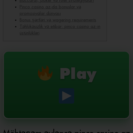
Baccarat, poker və rulet strategiyaları
Pinco casino az-da bonuslar və
promosiyalar dünyası
Bonus şərtləri və wagering requirements
Təhlükəsizlik və etibar: pinco casino az-ın
üstünlükləri
Play