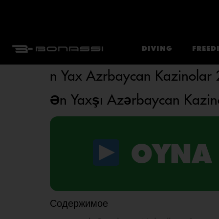
DIVING
FREED
n Yax Azrbaycan Kazinolar 
Ən Yaxşı Azərbaycan Kazino
OYNA
Содержимое