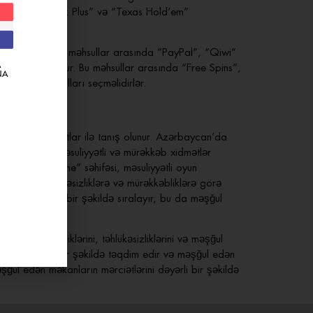
sında “Blackjack Plus” və “Texas Hold’em”
rlər.
 edə bilərlər. Bu məhsullar arasında “PayPal”, “Qiwi”
A
r da mövcuddur. Bu məhsullar arasında “Free Spins”,
NA
 uyğun məhsulları seçməlidirlər.
 bağlı məlumatlar ilə tanış olunur. Azərbaycan’da
n səhifələr, məsuliyyətli və mürəkkəb xidmətlər
. “Casino Online” səhifəsi, məsuliyyətli oyun
tlərini təhlükəsizliklərə və mürəkkəbliklərə görə
ərini dəyərli bir şəkildə sıralayır, bu da məşğul
ın mürəkkəbliklərini, təhlükəsizliklərini və məşğul
lərini dəyərli bir şəkildə təqdim edir və məşğul edən
ğul edən məkanların mərciətlərini dəyərli bir şəkildə