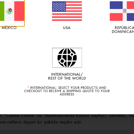
ları da dəyişən mütəxəssislər arasında populyar olur. Bu oyunlar ara
a “Euro Rolet” və “American Rolet” növlərindən mütəxəssislər seçə bilə
kredit kartları, bank transfer və elektron pul sistemlərindən istifadə
MÉXICO
USA
REPÚBLIC
azı saytlarda bonuslar və qazanc qazandırmada yardım edən məhsulla
DOMINICA
də bilər. Dəyişən mütəxəssislər, məqsədlərindən və tələblərdən əsasən
ının Mərciət Sıraları
nda, kazino xidmətlərinin və qalıq mekanlarının mərciət sıraları ilə
Online” və “Azerbaycanda Kazino Saytları” adlı məlumatlar ilə tanına
azino məşğul edən məkanların mərciətlərini dəyərli bir şəkildə sıralayır
INTERNATIONAL/
əsələn, əməkdaşları ilə əlaqə saxlamaq, məşğul edən məkanların mərciə
REST OF THE WORLD
əsi, qazino oyunları və online kazino məşğul edən məkanların mərciətl
*
INTERNATIONAL: SELECT YOUR PRODUCTS AND
im edir.
CHECKOUT TO RECEIVE A SHIPPING QUOTE TO YOUR
ADDRESS
ən məkanların mərciətlərini dəyərli bir şəkildə sıralamaq, bu məkanlar
əlumatları təqdim edir. Bu sıralamalar, məşğul edən məkanların mərciət
dir. “Casino Online” və “Azerbaycanda Kazino Saytları” səhifələri, məş
rciətlərini dəyərli bir şəkildə təqdim edir.