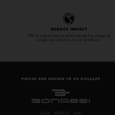
REDUCE IMPACT
We're committed to eliminating the usage of
single-use plastics in our products.
PRICES ARE SHOWN IN US DOLLARS
· ITALY · MÉXICO · USA ·