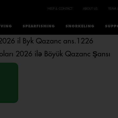
HELP & CONTACT
ABOUT US
TEAM 
IVING
SPEARFISHING
SNORKELING
SUPP
2026 il Byk Qazanc ans.1226
ları 2026 ilə Böyük Qazanc Şansı