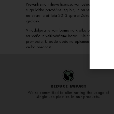
Preverili smo njihove licence, varnostne ukrepe, raz
si ga lahko privoščite izgubiti, in pri tem preudarno
eni strani je bil leta 2013 sprejet Zakon o igrah na 
igralcev.
V nadaljevanju vam bomo na kratko opisali prej omenj
na srečo in velikodušnimi bonusi. Ne samo začetna f
promocije, ki bodo dodatno oplemenitile vaš račun. 
velika prednost.
REDUCE IMPACT
We're committed to eliminating the usage of
single-use plastics in our products.