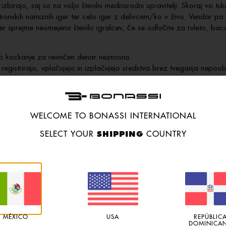
izbirajo, saj so na voljo številni mednarodni upravitelji. Skoraj vsi tuk
ktronskih namiznih iger ter celo iger z delivcem/ko v živo. Vendar pa 
 iger sprejme neomejeno število igralcev, če se odločite za ruleto, b
hko kockanje za resničen denar neznosno.
 registrirajo, vplačujejo in izplačujejo sredstva brez tveganja nepo
pokra, kot so Texas Hold’em, Omaha, Seven Card Stud in druge.
azviti posebej za spletne kazinoje, bistveno višje od števila iger, ki
WELCOME TO BONASSI INTERNATIONAL
različnimi stavnimi omejitvami, kar omogoča igralcem izbiro glede na
SHIPPING
SELECT YOUR
COUNTRY
kost igralnemu doživetju. Gre za igralne igre na srečo, kjer igralci vrti
hitro nalagajo in delujejo gladko. Obe možnosti zagotavljata gladko 
ožnosti bodo nudile najhitrejše ter cenovno najugodnejše možnosti i
MÉXICO
USA
REPÚBLIC
DOMINICA