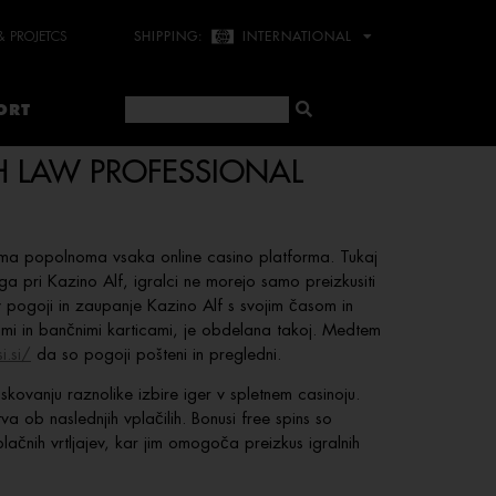
& PROJETCS
SHIPPING:
INTERNATIONAL
ORT
KHAKH LAW PROFESSIONAL
ejema popolnoma vsaka online casino platforma. Tukaj
loga pri Kazino Alf, igralci ne morejo samo preizkusiti
ev pogoji in zaupanje Kazino Alf s svojim časom in
cami in bančnimi karticami, je obdelana takoj. Medtem
i.si/
da so pogoji pošteni in pregledni.
skovanju raznolike izbire iger v spletnem casinoju.
ob naslednjih vplačilih. Bonusi free spins so
plačnih vrtljajev, kar jim omogoča preizkus igralnih