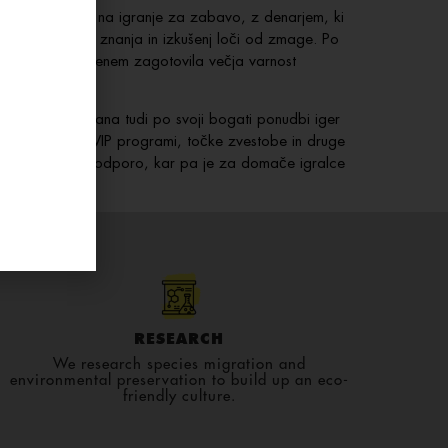
az, ki se nanaša na igranje za zabavo, z denarjem, ki
, vas lahko malo znanja in izkušenj loči od zmage. Po
ger na srečo in obenem zagotovila večja varnost
je igralnica znana tudi po svoji bogati ponudbi iger
onudbe, kot so VIP programi, točke zvestobe in druge
ensko jezikovno podporo, kar pa je za domače igralce
RESEARCH
We research species migration and
environmental preservation to build up an eco-
friendly culture.