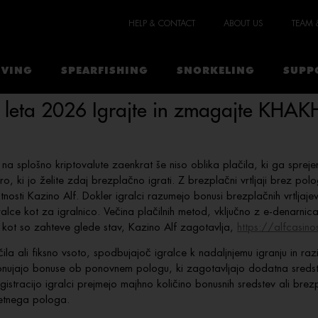
HELP & CONTACT
ABOUT US
TEAM 
IVING
SPEARFISHING
SNORKELING
SUPP
niji leta 2026 Igrajte in zmagajte 
 na splošno kriptovalute zaenkrat še niso oblika plačila, ki ga spr
igro, ki jo želite zdaj brezplačno igrati. Z brezplačni vrtljaji brez po
stnosti Kazino Alf. Dokler igralci razumejo bonusi brezplačnih vrtljaj
gralce kot za igralnico. Večina plačilnih metod, vključno z e-denarni
la, kot so zahteve glede stav, Kazino Alf zagotavlja,
https://alfcasinos
la ali fiksno vsoto, spodbujajoč igralce k nadaljnjemu igranju in razi
onujajo bonuse ob ponovnem pologu, ki zagotavljajo dodatna sredstva 
registracijo igralci prejmejo majhno količino bonusnih sredstev ali brez
etnega pologa.