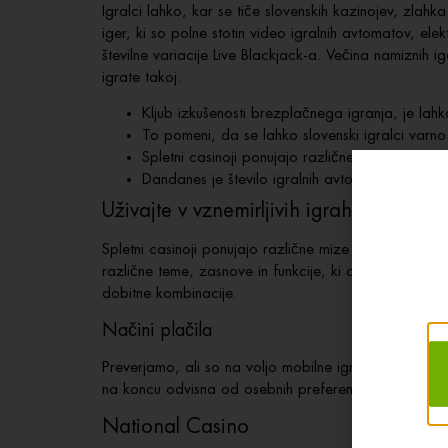
Igralci lahko, kar se tiče slovenskih kazinojev, zlahka 
iger, ki so polne stotin video igralnih avtomatov, ele
številne variacije Live Blackjack-a. Večina namiznih
igrate takoj.
Kljub izkušenosti brezplačnega igranja, je la
To pomeni, da se lahko slovenski igralci varno
Spletni casinoji ponujajo različne različice 
Dandanes je število igralnih avtomatov, ki so r
Uživajte v vznemirljivih igrah na srečo
Spletni casinoji ponujajo različne mize Blackjacka z 
različne teme, zasnove in funkcije, ki dodajajo raznoli
dobitne kombinacije.
Načini plačila
Preverjamo, ali so na voljo mobilne igre ter ali se 
na koncu odvisna od osebnih preferenc igralcev. Te m
National Casino