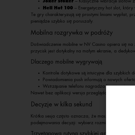
Joker Stoker
– Klasyczne wibracje slotów 
Hell Hot 100
– Energetyczny hot slot, który
Te gry charakteryzują się prostymi liniami wypłat,
pieniądze szybko się poruszały.
Mobilna rozgrywka w podróży
Doświadczenie mobilne w NV Casino opiera się na
przycisk jest dotykalny na małym ekranie, a dedyko
Dlaczego mobilne wygrywają
Kontrole dotykowe są intuicyjne dla szybkich de
Powiadomienia push informują o nowych ofer
Wstrząsanie telefonu nagradza bonusami za 
Nawet bez aplikacji wersja przeglądarkowa działa
Decyzje w kilka sekund
Krótka sesja często oznacza, że masz tylko kilka 
podejmowania decyzji: wybierz rozmiar zakładu, ob
Trzyetapowa rutyna szybkiej gry