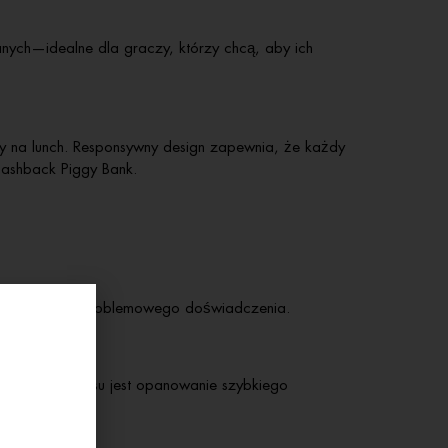
ranych—idealne dla graczy, którzy chcą, aby ich
 na lunch. Responsywny design zapewnia, że każdy
cashback Piggy Bank.
rania, dla bezproblemowego doświadczenia.
uczem do sukcesu jest opanowanie szybkiego