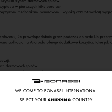
z szybkim trybem darmowych spinów.
 wypłaca w pierwszych kilku obrotach.
 przejrzystymi mechanikami bonusowymi i wysoką częstotliwością wyg
 założeniu, że prawdopodobnie grasz podczas dojazdu lub przerwy
wana aplikacja na Androida oferuje dodatkowe korzyści, takie jak 
cyzji.
tach darmowych spinów.
samo poruszanie urządzeniem.
 płynnie na iOS Safari i Android Chrome—bez konieczności pobie
WELCOME TO BONASSI INTERNATIONAL
obrotów, zanim zdecydujesz, czy kontynuować, czy się wycofać. Kl
SHIPPING
SELECT YOUR
COUNTRY
róć lub zatrzymaj, a potem przejdź dalej.