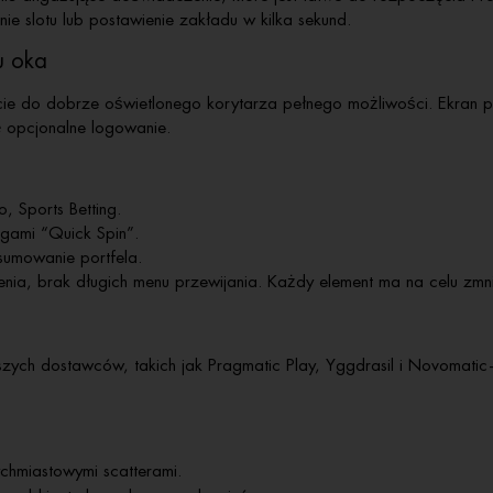
enie slotu lub postawienie zakładu w kilka sekund.
u oka
ście do dobrze oświetlonego korytarza pełnego możliwości. Ekran p
ę opcjonalne logowanie.
o, Sports Betting.
agami “Quick Spin”.
umowanie portfela.
ia, brak długich menu przewijania. Każdy element ma na celu zmniej
ych dostawców, takich jak Pragmatic Play, Yggdrasil i Novomatic—
chmiastowymi scatterami.