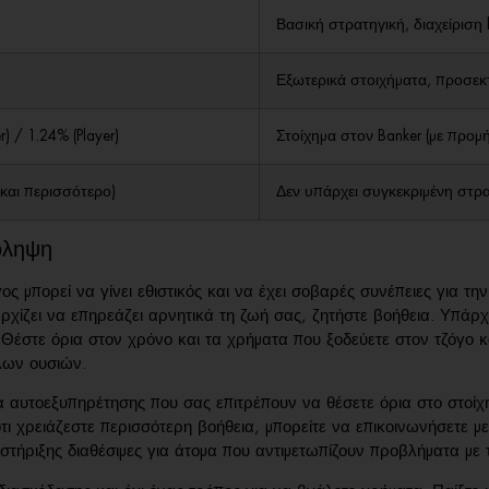
Βασική στρατηγική, διαχείριση b
Εξωτερικά στοιχήματα, προσεκτ
) / 1.24% (Player)
Στοίχημα στον Banker (με προμή
και περισσότερο)
Δεν υπάρχει συγκεκριμένη στρατ
οληψη
ς μπορεί να γίνει εθιστικός και να έχει σοβαρές συνέπειες για την 
ς αρχίζει να επηρεάζει αρνητικά τη ζωή σας, ζητήστε βοήθεια. Υπ
 Θέστε όρια στον χρόνο και τα χρήματα που ξοδεύετε στον τζόγο κ
λων ουσιών.
 αυτοεξυπηρέτησης που σας επιτρέπουν να θέσετε όρια στο στοίχη
τι χρειάζεστε περισσότερη βοήθεια, μπορείτε να επικοινωνήσετε με
τήριξης διαθέσιμες για άτομα που αντιμετωπίζουν προβλήματα με τ