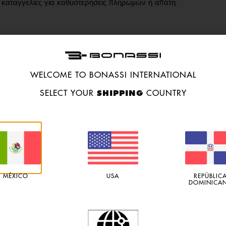
ς καταγγελίες για καθυστερήσεις πληρωμών ή απάτη.
α μεγάλη ποικιλία παιχνιδιών για να καλύψει τις προτιμήσεις όλων
), poker και live casino παιχνίδια με πραγματικούς κρουπιέρηδες.
g και η Evolution Gaming. Επίσης, ελέγξτε εάν το casino προσφέρ
ικά χρήματα.
WELCOME TO BONASSI INTERNATIONAL
SHIPPING
SELECT YOUR
COUNTRY
ρει μια ποικιλία ασφαλών και γρήγορων μεθόδων πληρωμής και ανά
 Neteller), τραπεζικές μεταφορές και άλλα. Βεβαιωθείτε ότι το cas
ργασίας είναι εύλογοι. Τέλος, ελέγξτε εάν το casino προσφέρει επι
MÉXICO
USA
REPÚBLIC
DOMINICA