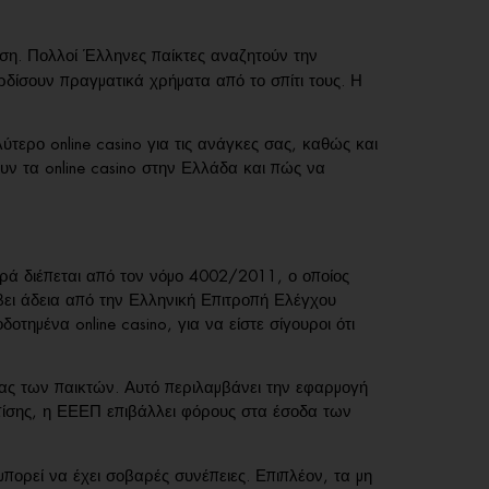
εση. Πολλοί Έλληνες παίκτες αναζητούν την
δίσουν πραγματικά χρήματα από το σπίτι τους. Η
τερο online casino για τις ανάγκες σας, καθώς και
ουν τα online casino στην Ελλάδα και πώς να
γορά διέπεται από τον νόμο 4002/2011, ο οποίος
λάβει άδεια από την Ελληνική Επιτροπή Ελέγχου
τημένα online casino, για να είστε σίγουροι ότι
σίας των παικτών. Αυτό περιλαμβάνει την εφαρμογή
ίσης, η ΕΕΕΠ επιβάλλει φόρους στα έσοδα των
μπορεί να έχει σοβαρές συνέπειες. Επιπλέον, τα μη