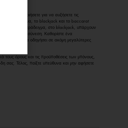
 να χρησιμοποιήσετε για να αυξήσετε τις
. Για παράδειγμα, το blackjack και το baccarat
αιχνίδι. Για παράδειγμα, στο blackjack, υπάρχουν
bankroll σας με σύνεση. Καθορίστε ένα
 αυτό μπορεί να οδηγήσει σε ακόμη μεγαλύτερες
κά τους όρους και τις προϋποθέσεις των μπόνους,
δη σας. Τέλος, παίξτε υπεύθυνα και μην αφήσετε