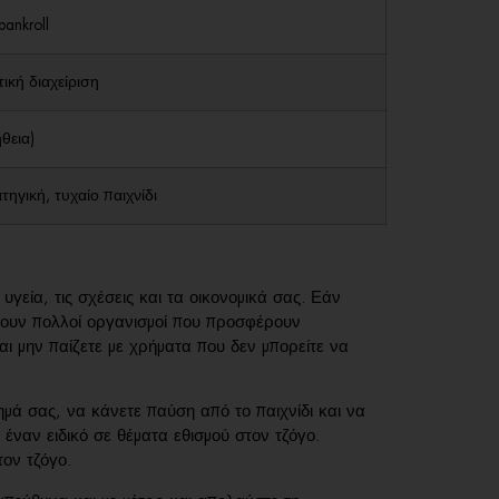
ankroll
ική διαχείριση
θεια)
ηγική, τυχαίο παιχνίδι
υγεία, τις σχέσεις και τα οικονομικά σας. Εάν
άρχουν πολλοί οργανισμοί που προσφέρουν
αι μην παίζετε με χρήματα που δεν μπορείτε να
μά σας, να κάνετε παύση από το παιχνίδι και να
 έναν ειδικό σε θέματα εθισμού στον τζόγο.
ον τζόγο.