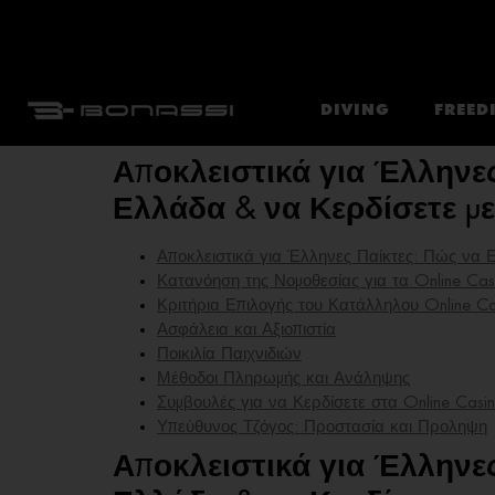
DIVING
FREED
Αποκλειστικά για Έλληνες
Ελλάδα & να Κερδίσετε με
Αποκλειστικά για Έλληνες Παίκτες: Πώς να Ε
Κατανόηση της Νομοθεσίας για τα Online Ca
Κριτήρια Επιλογής του Κατάλληλου Online Ca
Ασφάλεια και Αξιοπιστία
Ποικιλία Παιχνιδιών
Μέθοδοι Πληρωμής και Ανάληψης
Συμβουλές για να Κερδίσετε στα Online Casi
Υπεύθυνος Τζόγος: Προστασία και Προληψη
Αποκλειστικά για Έλληνες