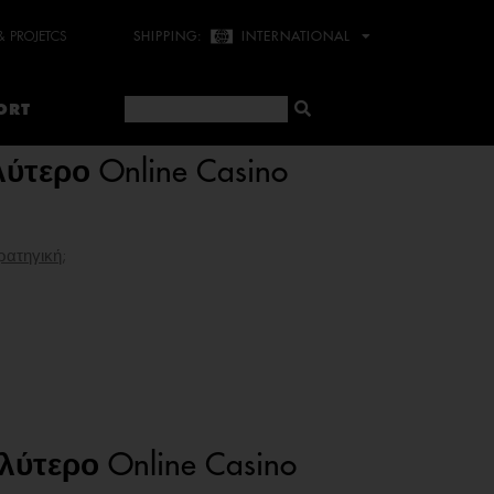
& PROJETCS
SHIPPING:
INTERNATIONAL
ORT
ύτερο Online Casino
ρατηγική;
λύτερο Online Casino