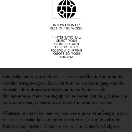
We hope this article has been helpful in providing you with
information about the best online casinos in Belgium. We will
continue to update this list as new online casinos become
available in Belgium.
INTERNATIONAL/
REST OF THE WORLD
Veel keuze en veiligheid
*
INTERNATIONAL:
SELECT YOUR
PRODUCTS AND
Wanneer het om online goksites in België gaat, is het belangrijk
CHECKOUT TO
RECEIVE A SHIPPING
om te kiezen voor een goksite die veilig en betrouwbaar is. Het
QUOTE TO YOUR
ADDRESS
is namelijk mogelijk om te veel keuze te hebben, maar het is ook
belangrijk om te weten dat niet alle goksites even veilig zijn.
Om veiligheid te garanderen, zijn er verschillende factoren die
worden meegewogen. Zoals de licentie, de beveiliging van de
website, de betrouwbaarheid van de software en de
klantenservice. Het is belangrijk om te weten dat de goksites die
we aanbevelen, allemaal over deze factoren beschikken.
Wanneer je kiest voor een van de beste goksites in België, zoals
ons online casino lijst, kan je er zeker van zijn dat je veilig en
betrouwbaar speelt. Onze lijst van online casino’s in België is