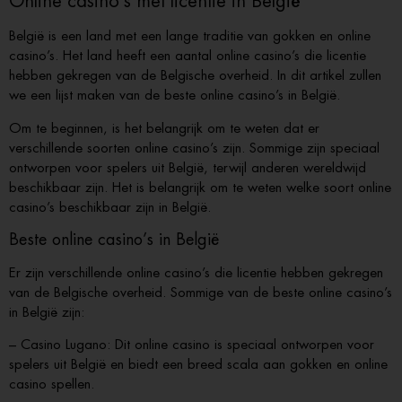
Online casino’s met licentie in België
België is een land met een lange traditie van gokken en online
casino’s. Het land heeft een aantal online casino’s die licentie
hebben gekregen van de Belgische overheid. In dit artikel zullen
we een lijst maken van de beste online casino’s in België.
Om te beginnen, is het belangrijk om te weten dat er
verschillende soorten online casino’s zijn. Sommige zijn speciaal
ontworpen voor spelers uit België, terwijl anderen wereldwijd
beschikbaar zijn. Het is belangrijk om te weten welke soort online
casino’s beschikbaar zijn in België.
Beste online casino’s in België
Er zijn verschillende online casino’s die licentie hebben gekregen
van de Belgische overheid. Sommige van de beste online casino’s
in België zijn:
– Casino Lugano: Dit online casino is speciaal ontworpen voor
spelers uit België en biedt een breed scala aan gokken en online
casino spellen.