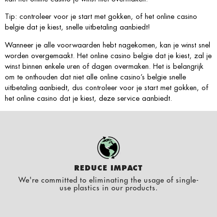
Tip: controleer voor je start met gokken, of het online casino
belgie dat je kiest, snelle uitbetaling aanbiedt!
Wanneer je alle voorwaarden hebt nagekomen, kan je winst snel
worden overgemaakt. Het online casino belgie dat je kiest, zal je
winst binnen enkele uren of dagen overmaken. Het is belangrijk
om te onthouden dat niet alle online casino’s belgie snelle
uitbetaling aanbiedt, dus controleer voor je start met gokken, of
het online casino dat je kiest, deze service aanbiedt.
REDUCE IMPACT
We're committed to eliminating the usage of single-
use plastics in our products.