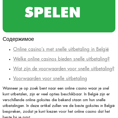
SPELEN
Содержимое
Online casino’s met snelle uitbetaling in België
Welke online casinos bieden snelle uitbetaling?
Wat zijn de voorwaarden voor snelle uitbetaling?
Voorwaarden voor snelle uitbetaling
Wanneer je op zoek bent naar een online casino waar je snel
kunt uitbetalen, zijn er veel opties beschikbaar. In België zijn er
verschillende online goksites die bekend staan om hun snelle
uitbetalingen. In deze artikel zullen we de beste goksites in België
bespreken, zodat je kunt kiezen voor het online casino dat het
beste bij je past.