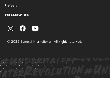
Projects
FOLLOW US
© 2022 Bonassi International. All rights reserved.
WELCOME TO BONASSI INTERNATIONAL
SHIPPING
SELECT YOUR
COUNTRY