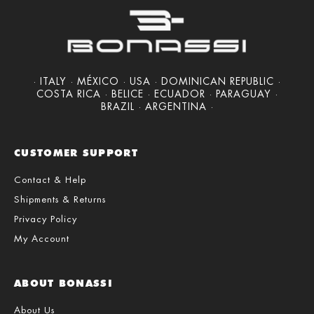
· ITALY · MÉXICO · USA · DOMINICAN REPUBLIC ·
COSTA RICA · BELICE · ECUADOR · PARAGUAY ·
BRAZIL · ARGENTINA ·
CUSTOMER SUPPORT
Contact & Help
Shipments & Returns
Privacy Policy
My Account
ABOUT BONASSI
About Us