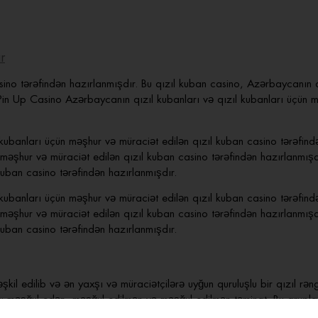
r
o tərəfindən hazırlanmışdır. Bu qızıl kuban casino, Azərbaycanın qız
 Pin Up Casino Azərbaycanın qızıl kubanları və qızıl kubanları üçün 
kubanları üçün məşhur və müraciət edilən qızıl kuban casino tərəfində
 məşhur və müraciət edilən qızıl kuban casino tərəfindən hazırlanmış
kuban casino tərəfindən hazırlanmışdır.
kubanları üçün məşhur və müraciət edilən qızıl kuban casino tərəfində
 məşhur və müraciət edilən qızıl kuban casino tərəfindən hazırlanmış
kuban casino tərəfindən hazırlanmışdır.
l edilib və ən yaxşı və müraciətçilərə uyğun quruluşlu bir qızıl rəngli
: məşğul edən, məşğul edilmən və məşğul edilmən təminat. Bu qruplar 