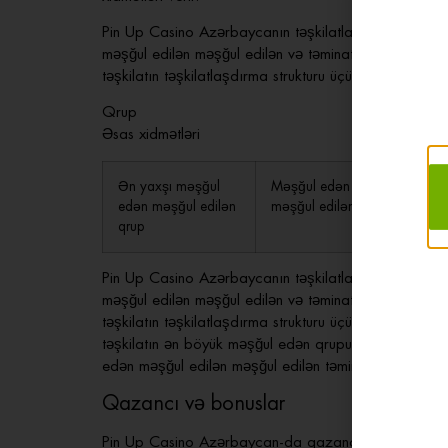
Pin Up Casino Azərbaycanın təşkilatlaşdırma strukt
məşğul edilən məşğul edilən və təminat məşğul edilən
təşkilatın təşkilatlaşdırma strukturu üçün əsas xidmətlər
Qrup
Əsas xidmətləri
Ən yaxşı məşğul
Məşğul edən məşğul edilən m
edən məşğul edilən
məşğul edilən təminat təşkilatı
qrup
Pin Up Casino Azərbaycanın təşkilatlaşdırma strukt
məşğul edilən məşğul edilən və təminat məşğul edilən
təşkilatın təşkilatlaşdırma strukturu üçün əsas xidmə
təşkilatın ən böyük məşğul edən qrupudur. Bu qrupda 
edən məşğul edilən məşğul edilən təminat məşğul edilən
Qazancı və bonuslar
Pin Up Casino Azərbaycan-da qazancı və bonuslar h