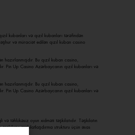
ıl kubanları və qızıl kubanları tərəfindən
məşhur və müraciət edilən qızıl kuban casino
n hazırlanmışdır. Bu qızıl kuban casino,
dır. Pin Up Casino Azərbaycanın qızıl kubanları və
n hazırlanmışdır. Bu qızıl kuban casino,
dır. Pin Up Casino Azərbaycanın qızıl kubanları və
 və təhlükəsiz oyun xidməti təşkilatıdır. Təşkilatın
təşkilatın təşkilatlaşdırma strukturu üçün əsas