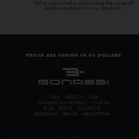
We're committed to eliminating the usage of
single-use plastics in our products.
PRICES ARE SHOWN IN US DOLLARS
· ITALY · MÉXICO · USA ·
DOMINICAN REPUBLIC · COSTA
RICA · BELICE · ECUADOR ·
PARAGUAY · BRAZIL · ARGENTINA ·