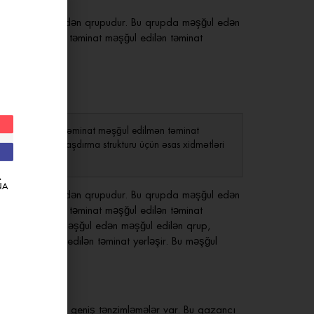
n böyük məşğul edən qrupudur. Bu qrupda məşğul edən
n məşğul edilən təminat məşğul edilən təminat
əşğul edilmən təminat məşğul edilmən təminat
əşkilatın təşkilatlaşdırma strukturu üçün əsas xidmətləri
rir.
A
NA
n böyük məşğul edən qrupudur. Bu qrupda məşğul edən
n məşğul edilən təminat məşğul edilən təminat
asında ən yaxşı məşğul edən məşğul edilən qrup,
minat məşğul edilən təminat yerləşir. Bu məşğul
ir.
bonuslar üçün geniş tənzimləmələr var. Bu qazancı