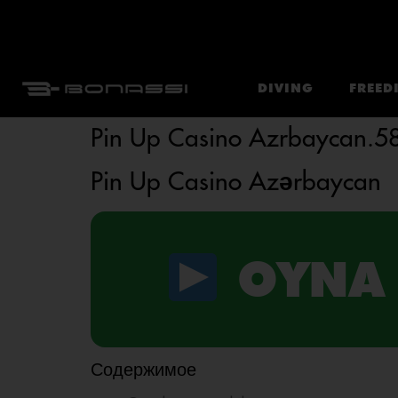
DIVING
FREED
Pin Up Casino Azrbaycan.5
Pin Up Casino Azərbaycan
OYNA
Содержимое