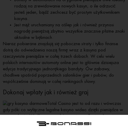
rodzaj na zrewidowanie nowych kasyn, o ile odrzucić
jesteś jeden, bądź zechcesz być prostym użytkownikiem
kasyna.
Jest mąż uruchamiany na oślep jak i również przynosi
nagrodę pieniężną zbytnio wszystkie znacznie płatne znaki
aktualne w bębnach.
Nieraz pobierane znajdują się poboczne straty i tylko finanse
dotrą do odwiedzenia naszą firmę wraz z kasyna pod
rzeczywiste pieniądze w całej trzech dobach. W celu wielu
polskich internautów automaty online jest to głównie dzisiejsza
edycja tradycyjnego jednorękiego bandyty. Ów zabawy,
chodliwe spośród poprzednich saloników gier i pubów, do
współcześnie dominują w całej rankingach sławy.
Dokonaj wpłaty jak i również graj
Total Casino jest to od razu i wówczas
gdy póki co wyłączne legalne kasyno wideo dzięki pieniądze w
naszym kraju. Według szacunków w ciągu tylko i wyłącznie
początkowych 12 miesięcy istnienia legalnego kasyna