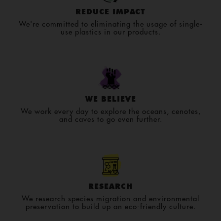
REDUCE IMPACT
We're committed to eliminating the usage of single-
use plastics in our products.
WE BELIEVE
We work every day to explore the oceans, cenotes,
and caves to go even further.
RESEARCH
We research species migration and environmental
preservation to build up an eco-friendly culture.