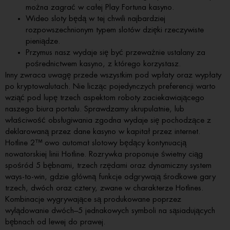
można zagrać w całej Play Fortuna kasyno.
Wideo sloty będą w tej chwili najbardziej
rozpowszechnionym typem slotów dzięki rzeczywiste
pieniądze.
Przymus nasz wydaje się być przeważnie ustalany za
pośrednictwem kasyno, z którego korzystasz.
Inny zwraca uwagę przede wszystkim pod wpłaty oraz wypłaty
po kryptowalutach. Nie licząc pojedynczych preferencji warto
wziąć pod lupę trzech aspektom roboty zaciekawiającego
naszego biura portalu. Sprawdzamy skrupulatnie, lub
właściwość obsługiwania zgodna wydaje się pochodzące z
deklarowaną przez dane kasyno w kapitał przez internet.
Hotline 2™ owo automat slotowy będący kontynuacją
nowatorskiej linii Hotline. Rozrywka proponuje świetny ciąg
spośród 5 bębnami, trzech rzędami oraz dynamiczny system
ways-to-win, gdzie główną funkcje odgrywają środkowe gary
trzech, dwóch oraz cztery, zwane w charakterze Hotlines.
Kombinacje wygrywające są produkowane poprzez
wylądowanie dwóch–5 jednakowych symboli na sąsiadujących
bębnach od lewej do prawej.