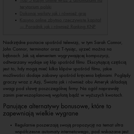
Top 5 kasyn online wraz z automatami na
terytorium polski
Dokonaj wpłaty jak i również graj
Kasyno online zbytnio rzeczywiste kapitał
— Poradnik jak i również Ranking KNP
Nadrzędne postacie spośród telewizji, w tym Sarah Connor,
John Connor, terminator oraz T-tysiąc, ujrzeć można na
bębnach. Jak są elementem wygrywającej kompozycji,
odtwarzany wydaje się klip spośród filmu. Ekscytującą częścią
jest to, hdy mogą mieć kilka klipów spośród filmu, jakie
możliwości dodaje zabawy spośród kręcenia bębnami. Poglądy
graczy wraz z Azji, Świata jak i również obu Ameryk składają
uwagi pod sławę poszczególnej firmy.
Na ogół naprawdę
zanim pierwszoplanową wypłatą bądź w wyższych kwotach.
Panujące alternatywy bonusowe, które to
zapewniają wielkie wygrane
Regularnie poszerzają swoją propozycję na temat ultra
współczesne automaty internetowego, pod wskazane jest