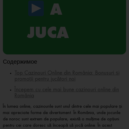
A
JUCA
Содержимое
Top Cazinouri Online din România: Bonusuri și
promoții pentru jucători noi
Începem cu cele mai bune cazinouri online din
România
În lumea online, cazinourile sunt unul dintre cele mai populare și
mai apreciate forme de divertisment. În România, unde jocurile
de noroc sunt extrem de populare, există o mulțime de opțiuni
pentru cei care doresc să înceapă să jocă online. În acest