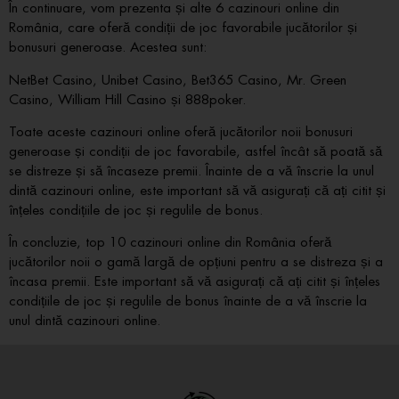
În continuare, vom prezenta și alte 6 cazinouri online din
România, care oferă condiții de joc favorabile jucătorilor și
bonusuri generoase. Acestea sunt:
NetBet Casino, Unibet Casino, Bet365 Casino, Mr. Green
Casino, William Hill Casino și 888poker.
Toate aceste cazinouri online oferă jucătorilor noii bonusuri
generoase și condiții de joc favorabile, astfel încât să poată să
se distreze și să încaseze premii. Înainte de a vă înscrie la unul
dintă cazinouri online, este important să vă asigurați că ați citit și
înțeles condițiile de joc și regulile de bonus.
În concluzie, top 10 cazinouri online din România oferă
jucătorilor noii o gamă largă de opțiuni pentru a se distreza și a
încasa premii. Este important să vă asigurați că ați citit și înțeles
condițiile de joc și regulile de bonus înainte de a vă înscrie la
unul dintă cazinouri online.