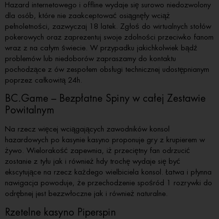
Hazard internetowego i offline wydaje się surowo niedozwolony
dla osób, które nie zaakceptować osiągnęły wciąż
pełnoletności, zazwyczaj 18 latek. Zgłoś do wirtualnych stołów
pokerowych oraz zaprezentuj swoje zdolności przeciwko fanom
wraz z na całym świecie.
W przypadku jakichkolwiek bądź
problemów lub niedoborów zapraszamy do kontaktu
pochodzące z ów zespołem obsługi technicznej udostępnianym
poprzez całkowitą 24h.
BC.Game – Bezpłatne Spiny w całej Zestawie
Powitalnym
Na rzecz więcej wciągających zawodników konsol
hazardowych po kasynie kasyno proponuje gry z krupierem w
żywo. Wielorakość zapewnia, iż przeciętny fan odrzucić
zostanie z tyłu jak i również hdy trochę wydaje się być
ekscytujące na rzecz każdego wielbiciela konsol. Łatwa i płynna
nawigacja powoduje, że przechodzenie spośród 1 rozrywki do
odrębnej jest bezzwłoczne jak i również naturalne.
Rzetelne kasyno Piperspin