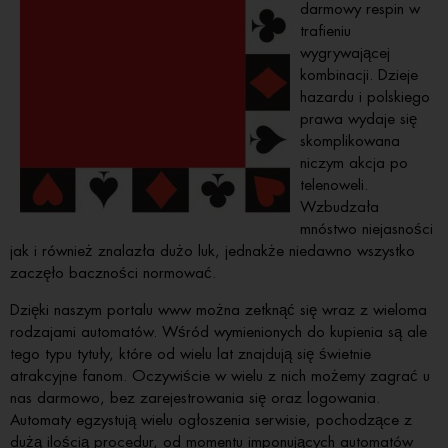
darmowy respin w
trafieniu
wygrywającej
kombinacji. Dzieje
hazardu i polskiego
prawa wydaje się
skomplikowana
niczym akcja po
telenoweli.
Wzbudzała
mnóstwo niejasności
jak i również znalazła dużo luk, jednakże niedawno wszystko
zaczęło baczności normować.
Dzięki naszym portalu www można zetknąć się wraz z wieloma
rodzajami automatów. Wśród wymienionych do kupienia są ale
tego typu tytuły, które od wielu lat znajdują się świetnie
atrakcyjne fanom. Oczywiście w wielu z nich możemy zagrać u
nas darmowo, bez zarejestrowania się oraz logowania.
Automaty egzystują wielu ogłoszenia serwisie, pochodzące z
dużą ilością procedur, od momentu imponujących automatów