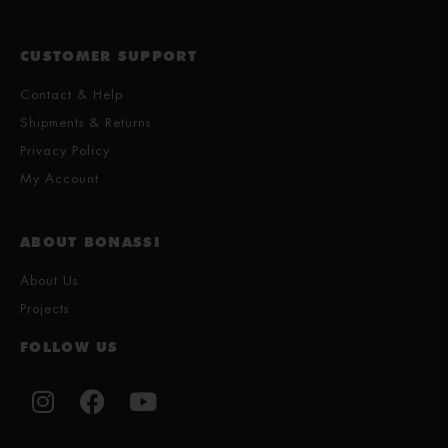
CUSTOMER SUPPORT
Contact & Help
Shipments & Returns
Privacy Policy
My Account
ABOUT BONASSI
About Us
Projects
FOLLOW US