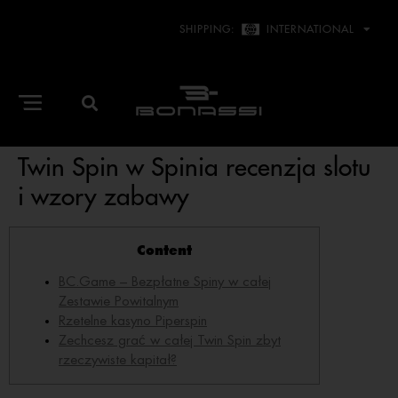
SHIPPING:
INTERNATIONAL
Twin Spin w Spinia recenzja slotu
i wzory zabawy
Content
BC.Game – Bezpłatne Spiny w całej
Zestawie Powitalnym
Rzetelne kasyno Piperspin
Zechcesz grać w całej Twin Spin zbyt
rzeczywiste kapitał?