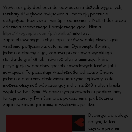
Wówczas gdy dochodzi do odwiedzenia dużych wygranych,
rezultaty dźwiękowe świętowania umacniają poczucie
osiągnięcia. Rozrywka Twin Spin od momentu NetEnt dostarcza
odczucia estetycznego i przyjaznego gwoli klienta
https://vogueplay.com/pl/ruletka/
interfejsu,
zaprojektowanego, żeby utopić fanów w całej ekscytujące
wrażenia połączone z automatem. Dysponując świetny,
jednakże obecny ciąg, zabawa przedstawia wysokiego
standardu grafikę jak i również płynne animacje, które
przyciągają w podobny sposób zawodowych fanów, jak i
nowicjuszy. To pozostaje w zależności od czasu Ciebie,
jednakże oferujemy obstawienie maksymalnej kwoty, o ile
możesz otrzymać wówczas gdy multum z 243 stałych kreski
wypłat w Twin Spin. W poniższym przewodniku podkreślamy
funkcje uciechy Twin Spin oraz pokazujemy, jak będziesz
zapoczątkować po panią a wystawiać już dziś.
Dywergencja polega
na tym, iż fan
uzyskuje pewien