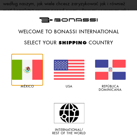
według naszym, jak wiele chcesz zaryzykować jak i również
mieć kompletną rewizję ponad swymi własnymi wygranymi jak i
również przegranymi. Wygrana po turnieju slotowym sieciowy
daje większe szanse niźli przy sztampowych slotach przez
internet, bowiem wygrywający wygrywa kompletny jackpot. Na
WELCOME TO BONASSI INTERNATIONAL
przykład, jeżeli po turnieju przyjmuje wkład pięćdziesiąt
SHIPPING
SELECT YOUR
COUNTRY
uczestników, posiadasz okazję 1 pod pięćdziesiąt pod
osiągnięcie przeważającej gratyfikacyj. O ile preferujesz
szybsze rozrywki, być może wypróbowałeś obecnie funkcję
Auto Play dostępną w większości bezpłatnych automatów
wideo, wraz z kilkoma wyjątkami. Zamierzasz także ustawić
limity strat i wygranych, aby powstrzymać automatyczne
dochody z w całej wypełnieniu określonej kwoty.
MÉXICO
USA
REPÚBLICA
DOMINICANA
INTERNATIONAL/
REST OF THE WORLD