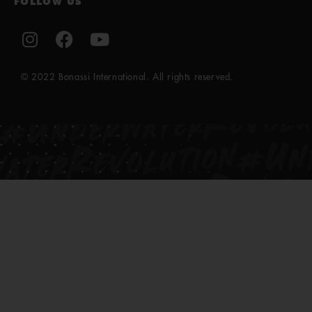
FOLLOW US
© 2022 Bonassi International. All rights reserved.