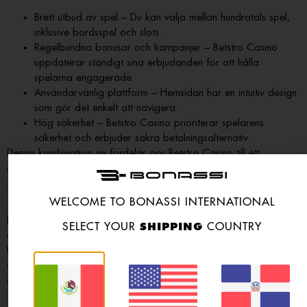
Brett utbud av spel – Du kan välja mellan hundratals spel,
inklusive bordsspel och slots.
Regelbundna bonusar och kampanjer – Betstro Casino
uppdaterar ständigt sina erbjudanden för att hålla
spelarna engagerade.
Användarvänlig plattform – Hemsidan har en intuitiv design
som gör det enkelt att navigera.
Hög säkerhet – Betstro Casino prioriterar spelarens
säkerhet och erbjuder säkra betalningsalternativ.
Denna kombination av fördelar gör Betstro Casino till ett
attraktivt val för både nya och erfarna spelare.
Tillit och säkerhet på Betstro Casino
WELCOME TO BONASSI INTERNATIONAL
Betstro Casino tar säkerheten på stort allvar och använder
SHIPPING
SELECT YOUR
COUNTRY
avancerad teknologi för att skydda spelarnas information.
Plattformen är licensierad och följer strikta regler för att
säkerställa en rättvis och säker spelupplevelse. Genom att
använda kryptering och säkerhetsprotokoll kan spelare känna sig
trygga när de gör insättningar och uttag.