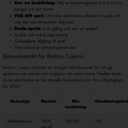
Gör en insättning:
Välj en betalningsmetod och sätt in
pengar på ditt konto.
Välj ditt spel:
Utforska det breda utbudet av spel och
välj det som intresserar dig mest.
Börja spela:
Sätt igång och njut av spelet!
Snabb och enkel registrering
Omedelbar tillgång till spel
Stort utbud av betalningsmetoder
Bonusöversikt för Betstro Casino
Betstro Casino erbjuder en mängd olika bonusar för att ge
spelarna mer värde och möjlighet att vinna större. Nedan finner
du en jämförelse av de aktuella bonusarna som finns tillgängliga
för 2026:
Bonustyp
Storlek
Min
Omsättningskra
insättning
Välkomstbonus
100%
200 SEK
30x
upp till