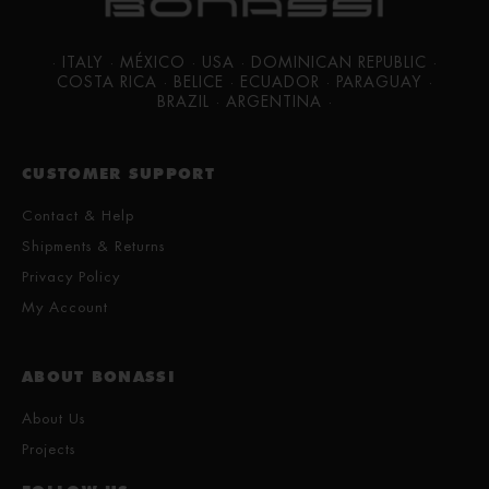
· ITALY · MÉXICO · USA · DOMINICAN REPUBLIC ·
COSTA RICA · BELICE · ECUADOR · PARAGUAY ·
BRAZIL · ARGENTINA ·
CUSTOMER SUPPORT
Contact & Help
Shipments & Returns
Privacy Policy
My Account
ABOUT BONASSI
About Us
Projects