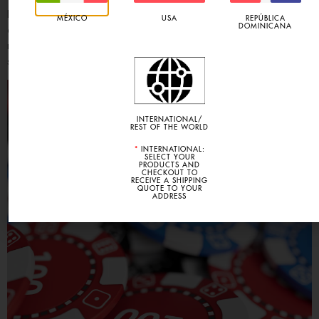
Det är viktigt att spelare är medvetna om att de alltid bör spela
MÉXICO
USA
REPÚBLICA
DOMINICANA
ansvarsfullt och vara medvetna om de risker som kan komma
med spelande. Betstro Casino erbjuder resurser för att hjälpa
spelare som behöver stöd.
INTERNATIONAL/
REST OF THE WORLD
*
INTERNATIONAL:
SELECT YOUR
PRODUCTS AND
CHECKOUT TO
RECEIVE A SHIPPING
QUOTE TO YOUR
ADDRESS