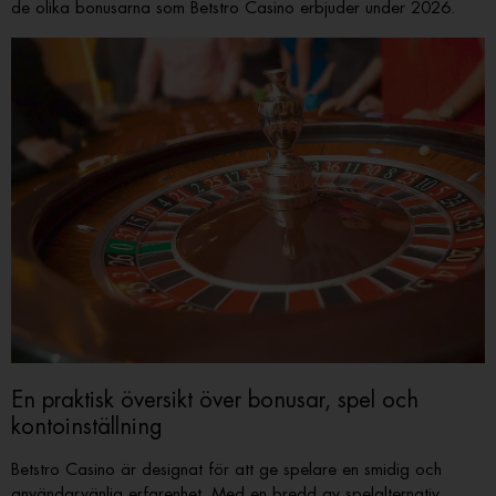
de olika bonusarna som Betstro Casino erbjuder under 2026.
En praktisk översikt över bonusar, spel och
kontoinställning
Betstro Casino är designat för att ge spelare en smidig och
användarvänlig erfarenhet. Med en bredd av spelalternativ,