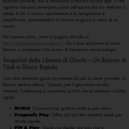
qualsiasi browser; non è necessario scaricare alcuna app, il che
significa che puoi immergerti subito nell’azione dal tuo telefono o
tablet. Il sito si carica rapidamente e la navigazione è
semplificata, permettendoti di iniziare un gioco in meno di un
minuto.
Per iniziare subito, visita la pagina ufficiale su
https://winsharkcasino-online.it/
. Da lì puoi esplorare la vasta
libreria o reclamare il tuo bonus di benvenuto senza indugio.
Snapshot della Libreria di Giochi – Un Bacino di
Titoli a Gioco Rapido
Con oltre diecimila giochi provenienti da più di cento provider, la
libreria sembra infinita. Tuttavia, per il giocatore ad alta
intensità, l’attenzione si concentra su titoli che promettono risultati
rapidi.
NetEnt
: Conosciuti per grafica nitida e spin veloci.
Pragmatic Play
: Offre slot ad alta volatilità ideali per
vincite rapide.
Pitt & Play
: Tavoli con dealer dal vivo che si