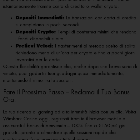
istantaneamente tramite carta di credito o wallet crypto.
Depositi Immediati:
Le transazioni con carta di credito
si completano in pochi secondi.
Depositi Crypto:
Tempi di conferma minimi che rendono
i fondi disponibili subito.
Prelievi Veloci:
I trasferimenti al metodo scelto di solito
richiedono meno di un’ora per crypto e fino a pochi giorni
lavorativi per le carte.
Questa flessibilità garantisce che, anche dopo una breve serie di
vincite, puoi goderti i tuoi guadagni quasi immediatamente,
mantenendo il ritmo tra le sessioni.
Fare il Prossimo Passo – Reclama il Tuo Bonus
Ora!
La tua ricerca di gaming ad alta intensità inizia con un clic. Visita
Winshark Casino oggi, registrati tramite il browser mobile e
assicurati il bonus di benvenuto—100% fino a €150 più giri
gratuiti—pronto a alimentare quelle sessioni rapide che
mantengono l’emozione viva tutto il giorno.