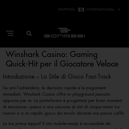
SHIPPING:
INTERNATIONAL
Winshark Casino: Gaming
Quick‑Hit per il Giocatore Veloce
Introduzione – Lo Stile di Gioco Fast‑Track
Se ami l’adrenalina, le decisioni rapide e le pagamenti
immediati, Winshark Casino offre un playground pensato
apposta per te. La piattaforma è progettata per brevi momenti
di emozione—pensa a una sessione di slot di cinque minuti tra
riunioni o a un rapido gioco da tavolo durante una pausa caffè.
La tua prima tappa? Il sito mobile‑ready è accessibile da